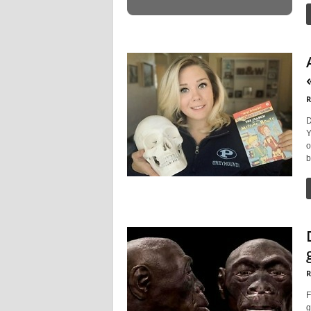
R
D
Y
o
b
R
F
g