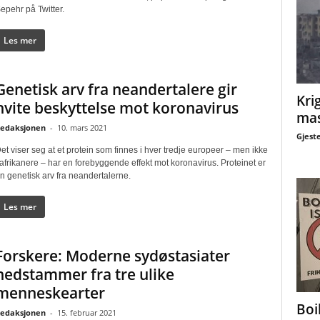
epehr på Twitter.
Les mer
Genetisk arv fra neandertalere gir
Krig
hvite beskyttelse mot koronavirus
mas
edaksjonen
-
10. mars 2021
Gjest
et viser seg at et protein som finnes i hver tredje europeer – men ikke
 afrikanere – har en forebyggende effekt mot koronavirus. Proteinet er
n genetisk arv fra neandertalerne.
Les mer
Forskere: Moderne sydøstasiater
nedstammer fra tre ulike
menneskearter
Boi
edaksjonen
-
15. februar 2021