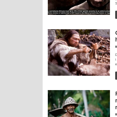
S
R
D
i
e
R