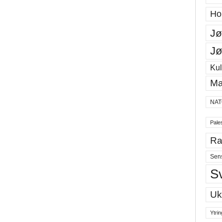
Ho
Jø
Jø
Kul
Ma
NAT
Pales
Ra
Sen
S
Uk
Ytrin