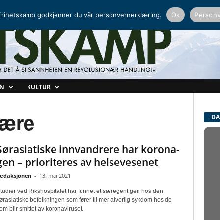
NORDISK RADIO
PEERTUBE
rihetskamp godkjenner du vår personvernerklæring.
Ok
Personv
ON
KULTUR
lære
DA
Sørasiatiske innvandrere har korona-
gen – prioriteres av helsevesenet
edaksjonen
-
13. mai 2021
tudier ved Rikshospitalet har funnet et særegent gen hos den
ørasiatiske befolkningen som fører til mer alvorlig sykdom hos de
om blir smittet av koronaviruset.