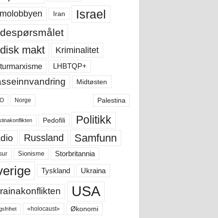
Israel
molobbyen
Iran
despørsmålet
disk makt
Kriminalitet
LHBTQP+
turmarxisme
sseinnvandring
Midtøsten
Palestina
O
Norge
Politikk
Pedofili
tinakonflikten
Samfunn
Russland
dio
Storbritannia
sur
Sionisme
verige
Ukraina
Tyskland
USA
rainakonflikten
Økonomi
«holocaust»
gsfrihet