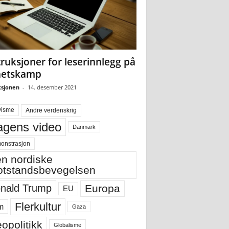
truksjoner for leserinnlegg på
hetskamp
sjonen
-
14. desember 2021
visme
Andre verdenskrig
gens video
Danmark
onstrasjon
n nordiske
tstandsbevegelsen
Europa
nald Trump
EU
Flerkultur
m
Gaza
opolitikk
Globalisme