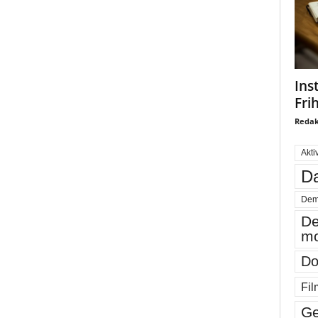
Ins
Fri
Redak
Akti
Da
Dem
De
mo
Do
Fil
Ge