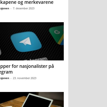
skapene og merkevarene
sjonen
-
7. desember 2023
pper for nasjonalister på
egram
sjonen
-
23. november 2023