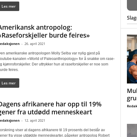
Les mer
Slag
Amerikansk antropolog:
«Raseforskjeller burde feires»
edaksjonen
-
26. april 2021
en amerikanske antropologen Molly Selba var nylig gjest på
outube-kanalen «World of Paleoanthropology» for å snakke om rase-
g kjønnsforskjeller. Der uttrykker hun at raseforskjeller er noe som
urde feires.
Les mer
Mul
gru
Dagens afrikanere har opp til 19%
Redak
gener fra utdødd menneskeart
edaksjonen
-
12. april 2021
orskning viser at dagens afrikanere til 19 prosents del består av
ener fra visse utdødde menneskearter, påpeker antropolog Robert