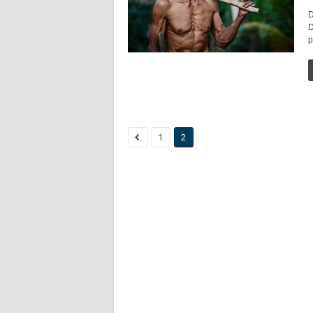
D
D
p
1
2