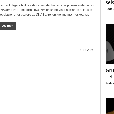
sel
et har tidligere blitt fastslått at asiater har en viss prosentandel av sitt
Redak
NA arvet fra Homo denisova. Ny forskning viser at mange asiatiske
opulasjoner er bærere av DNA fra tre forskjellige menneskearter.
Les mer
Side 2 av 2
Gru
Tel
Redak