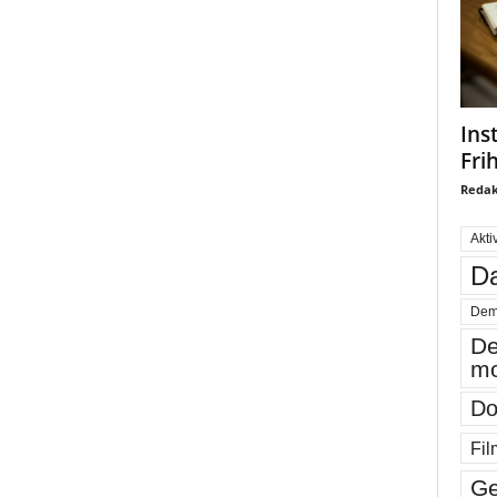
Ins
Fri
Redak
Akti
Da
Dem
De
mo
Do
Fil
Ge