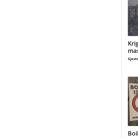
Krig
mas
Gjest
Boi