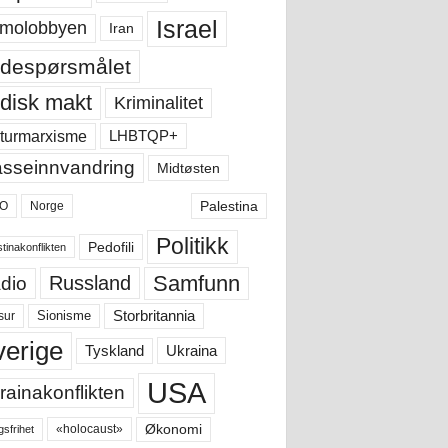
Israel
molobbyen
Iran
despørsmålet
disk makt
Kriminalitet
LHBTQP+
turmarxisme
sseinnvandring
Midtøsten
Palestina
O
Norge
Politikk
Pedofili
tinakonflikten
Samfunn
Russland
dio
Storbritannia
sur
Sionisme
verige
Ukraina
Tyskland
USA
rainakonflikten
Økonomi
«holocaust»
gsfrihet