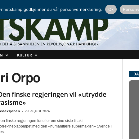
NORDISK RADIO
PEERTUBE
rihetskamp godkjenner du vår personvernerklæring.
Ok
Personv
ON
KULTUR
eri Orpo
DA
Den finske regjeringen vil «utrydde
rasisme»
edaksjonen
-
29. august 2024
en finske regjeringen forteller om sine siste tiltak i
orrekthetkappløpet med den «humanitære supermakten» Sverige i
est.