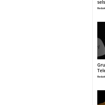
sel
Redak
Gru
Tel
Redak