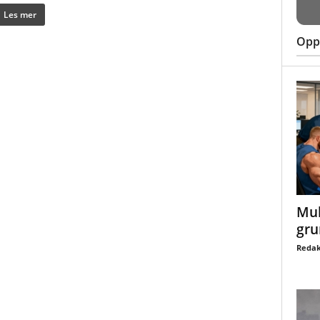
Les mer
Oppt
Mul
gru
Redak