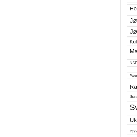
Ho
Jø
Jø
Kul
Ma
NAT
Pales
Ra
Sen
S
Uk
Ytrin