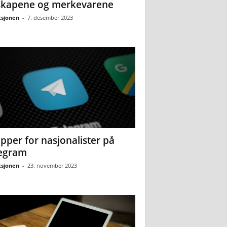
skapene og merkevarene
sjonen
-
7. desember 2023
pper for nasjonalister på
egram
sjonen
-
23. november 2023