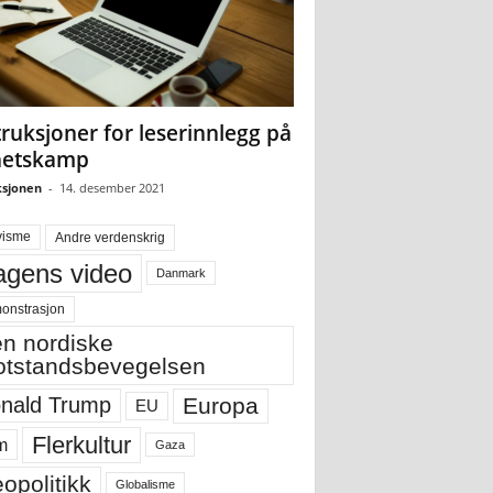
truksjoner for leserinnlegg på
hetskamp
sjonen
-
14. desember 2021
visme
Andre verdenskrig
gens video
Danmark
onstrasjon
n nordiske
tstandsbevegelsen
Europa
nald Trump
EU
Flerkultur
m
Gaza
opolitikk
Globalisme