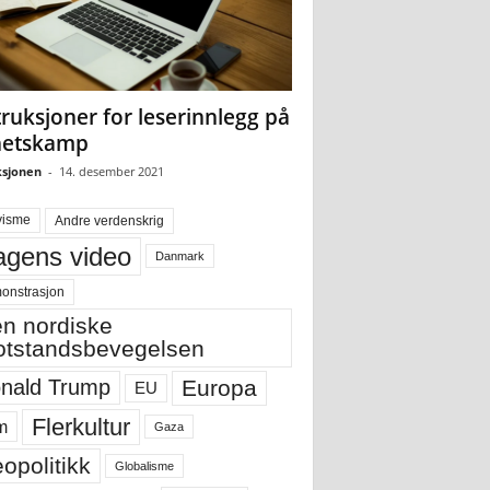
truksjoner for leserinnlegg på
hetskamp
sjonen
-
14. desember 2021
visme
Andre verdenskrig
gens video
Danmark
onstrasjon
n nordiske
tstandsbevegelsen
Europa
nald Trump
EU
Flerkultur
m
Gaza
opolitikk
Globalisme