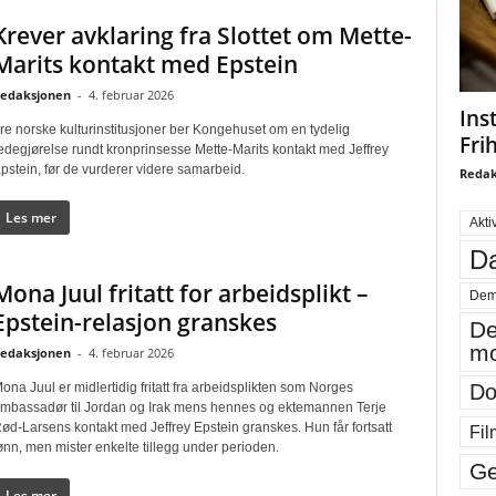
Krever avklaring fra Slottet om Mette-
Marits kontakt med Epstein
edaksjonen
-
4. februar 2026
Ins
re norske kulturinstitusjoner ber Kongehuset om en tydelig
Fri
edegjørelse rundt kronprinsesse Mette-Marits kontakt med Jeffrey
pstein, før de vurderer videre samarbeid.
Redak
Les mer
Akti
Da
Mona Juul fritatt for arbeidsplikt –
Dem
Epstein-relasjon granskes
De
mo
edaksjonen
-
4. februar 2026
ona Juul er midlertidig fritatt fra arbeidsplikten som Norges
Do
mbassadør til Jordan og Irak mens hennes og ektemannen Terje
ød-Larsens kontakt med Jeffrey Epstein granskes. Hun får fortsatt
Fil
ønn, men mister enkelte tillegg under perioden.
Ge
Les mer