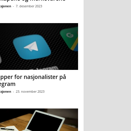
sjonen
-
7. desember 2023
pper for nasjonalister på
egram
sjonen
-
23. november 2023