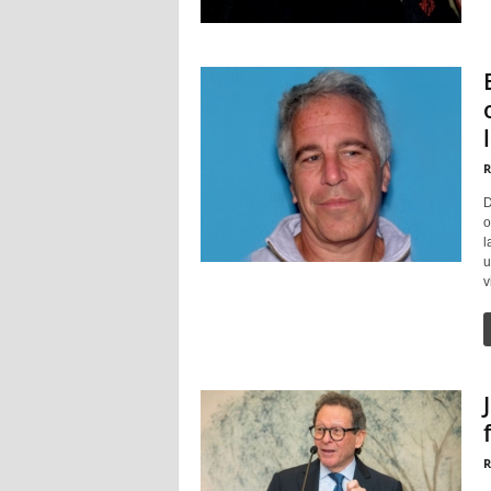
R
D
o
l
u
v
R