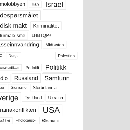
Israel
molobbyen
Iran
despørsmålet
disk makt
Kriminalitet
LHBTQP+
turmarxisme
sseinnvandring
Midtøsten
Palestina
O
Norge
Politikk
Pedofili
tinakonflikten
Samfunn
Russland
dio
Storbritannia
sur
Sionisme
verige
Ukraina
Tyskland
USA
rainakonflikten
Økonomi
«holocaust»
gsfrihet