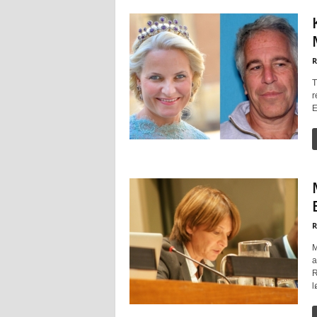
R
T
r
E
R
M
a
R
l