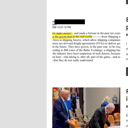
R
I
m
a
m
R
E
e
u