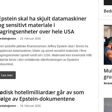
Bed
Epstein skal ha skjult datamaskiner
og sensitivt materiale i
lagringsenheter over hele USA
edaksjonen
-
23. februar 2026
en pedofile jødiske finansmannen Jeffrey Epstein skal i årevis ha
ppbevart datamaskiner, bilder og annet sensitivt materiale i flere
agringsenheter spredt rundt om i USA. Materialet kan inneholde hittil
kjente bevis i den omfattende etterforskningen av Epsteins
irksomhet.
Mul
Les mer
gru
Redak
Jødisk hotellmilliardær går av som
følge av Epstein-dokumentene
edaksjonen
-
18. februar 2026