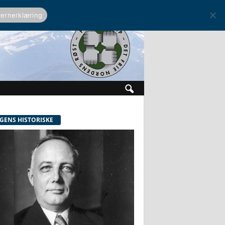
ernerklæring
GENS HISTORISKE