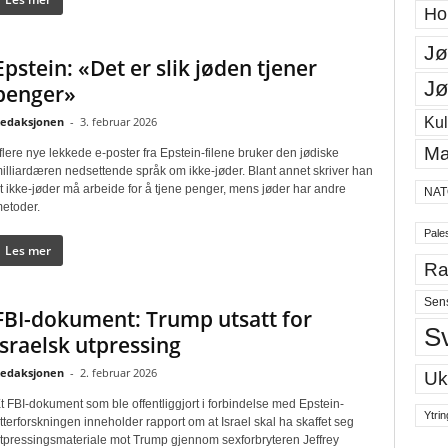
Ho
Jø
Epstein: «Det er slik jøden tjener
Jø
penger»
Kul
edaksjonen
-
3. februar 2026
Ma
 flere nye lekkede e-poster fra Epstein-filene bruker den jødiske
illiardæren nedsettende språk om ikke-jøder. Blant annet skriver han
t ikke-jøder må arbeide for å tjene penger, mens jøder har andre
NAT
etoder.
Pales
Les mer
Ra
Sen
FBI-dokument: Trump utsatt for
S
israelsk utpressing
edaksjonen
-
2. februar 2026
Uk
t FBI-dokument som ble offentliggjort i forbindelse med Epstein-
Ytrin
tterforskningen inneholder rapport om at Israel skal ha skaffet seg
tpressingsmateriale mot Trump gjennom sexforbryteren Jeffrey