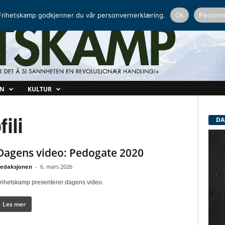
NORDISK RADIO
PEERTUBE
rihetskamp godkjenner du vår personvernerklæring.
Ok
Personv
ON
KULTUR
ili
DA
Dagens video: Pedogate 2020
edaksjonen
-
6. mars 2026
rihetskamp presenterer dagens video.
Les mer