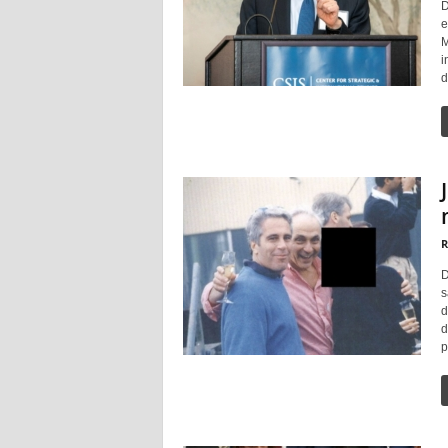
D
e
M
i
d
R
D
s
d
d
p