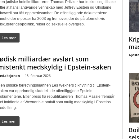
en jødiske hotellmilliardæren Thomas Pritzker har trukket seg tilbake
tter at hans langvarige vennskap med Jeffrey Epstein og Ghislaine
axwell har fått oppmerksomhet. De offentliggjorte dokumentene
nneholder e-poster fra 2003 og fremover, der de på uformelt vis
iskuterer geopolitikk, reiser og seksuelle overgrep.
Les mer
Krig
mas
Gjest
Jødisk milliardær avslørt som
mistenkt medskyldig i Epstein-saken
edaksjonen
-
13. februar 2026
en jødiske forretningsmannen Les Wexners tilknytning til Epstein-
aken var opprinnelig sladdet i de offentliggjorte Epstein-
okumentene. Etter press fra republikaneren Thomas Massie fremgår
et imidlertid at Wexner ble omtalt som mulig medskyldig i Epsteins
edofilring.
Les mer
Boi
sel