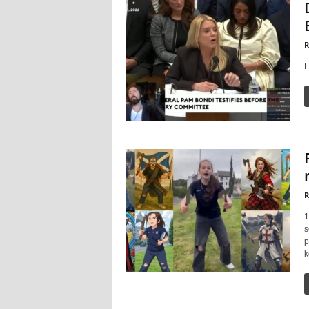
R
F
R
1
s
p
k