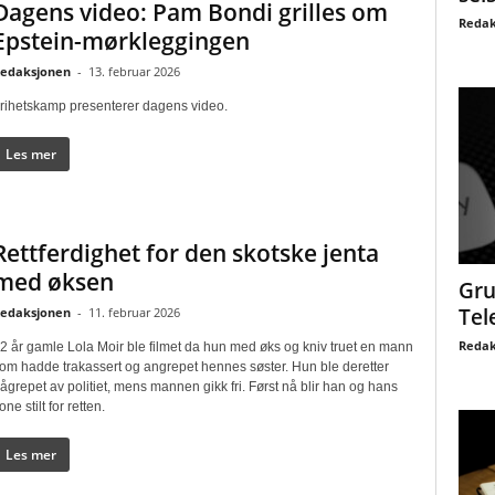
Dagens video: Pam Bondi grilles om
Redak
Epstein-mørkleggingen
edaksjonen
-
13. februar 2026
rihetskamp presenterer dagens video.
Les mer
Rettferdighet for den skotske jenta
med øksen
Gru
Tel
edaksjonen
-
11. februar 2026
Redak
2 år gamle Lola Moir ble filmet da hun med øks og kniv truet en mann
om hadde trakassert og angrepet hennes søster. Hun ble deretter
ågrepet av politiet, mens mannen gikk fri. Først nå blir han og hans
one stilt for retten.
Les mer