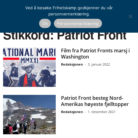
Ved å besøke Frihetskamp godkjenner du vår
personvernerklæring.
Ok
Personvernerklæring
Hjem
Stikkord
Patriot Front
Stikkord: Patriot Front
Film fra Patriot Fronts marsj i
Washington
Redaksjonen
-
3. januar 2022
Patriot Front besteg Nord-
Amerikas høyeste fjelltopper
Redaksjonen
-
1. desember 2021