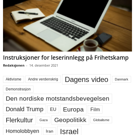
Instruksjoner for leserinnlegg på Frihetskamp
Redaksjonen
-
14. desember 2021
Dagens video
Aktivisme
Andre verdenskrig
Danmark
Demonstrasjon
Den nordiske motstandsbevegelsen
Europa
Donald Trump
Film
EU
Flerkultur
Geopolitikk
Gaza
Globalisme
Israel
Homolobbyen
Iran