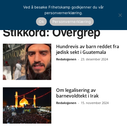
Ved å besøke Frihetskamp godkjenner du vår
personvernerklæring.
Ok
Personvernerklæring
Hjem
Stikkord
Overgrep
Stikkord: Overgrep
Hundrevis av barn reddet fra
jødisk sekt i Guatemala
Redaksjonen
-
23. desember 2024
Om legalisering av
barnevoldtekt i Irak
Redaksjonen
-
15. november 2024