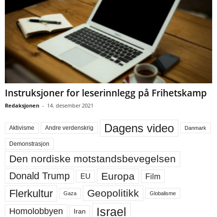
Instruksjoner for leserinnlegg på Frihetskamp
Redaksjonen
-
14. desember 2021
Dagens video
Aktivisme
Andre verdenskrig
Danmark
Demonstrasjon
Den nordiske motstandsbevegelsen
Europa
Donald Trump
Film
EU
Flerkultur
Geopolitikk
Gaza
Globalisme
Israel
Homolobbyen
Iran