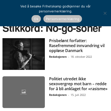
Ved å besøke Frihetskamp godkjenner du vår
personvernerklæring.
Ok
Personvernerklæring
Hjem
Stikkord
No-go-soner
Stikkord: No-go-soner
Prisbelønt forfatter:
Rasefremmed innvandring vil
oppløse Danmark
Redaksjonen
-
18. oktober 2022
Politiet utredet ikke
sexovergrep mot barn – redde
for å bli anklaget for «rasisme»
Redaksjonen
-
15. juli 2022