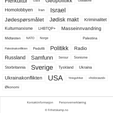
Flerkultur
Geopolitikk
Gaza
Globalisme
Israel
Homolobbyen
Iran
Jødisk makt
Jødespørsmålet
Kriminalitet
Masseinnvandring
LHBTQP+
Kulturmarxisme
Midtøsten
Palestina
NATO
Norge
Politikk
Radio
Pedofili
Palestinakonflikten
Samfunn
Russland
Sensur
Sionisme
Sverige
Ukraina
Storbritannia
Tyskland
USA
Ukrainakonflikten
«holocaust»
Ytringsfrihet
Økonomi
Kontaktinformasjon
Personvernerklæring
© Frihetskamp.no