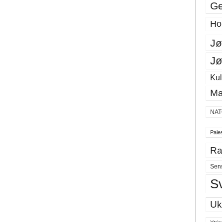
Ge
Ho
Jø
Jø
Kul
Ma
NAT
Pales
Ra
Sen
S
Uk