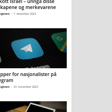
kott Israel – unngå disse
skapene og merkevarene
sjonen
-
7. desember 2023
pper for nasjonalister på
egram
sjonen
-
23. november 2023