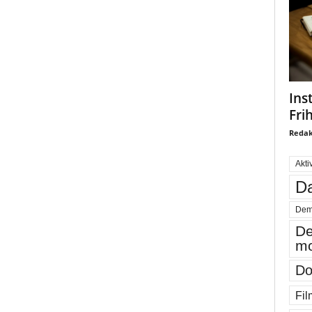
Ins
Fri
Redak
Akti
Da
Dem
De
mo
Do
Fil