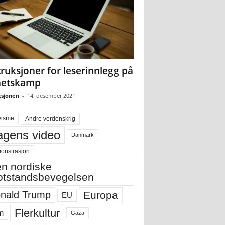
truksjoner for leserinnlegg på
hetskamp
sjonen
-
14. desember 2021
visme
Andre verdenskrig
gens video
Danmark
onstrasjon
n nordiske
tstandsbevegelsen
Europa
nald Trump
EU
Flerkultur
m
Gaza