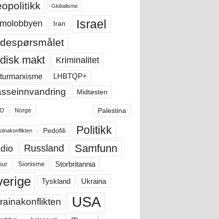
opolitikk
Globalisme
Israel
molobbyen
Iran
despørsmålet
disk makt
Kriminalitet
LHBTQP+
turmarxisme
sseinnvandring
Midtøsten
Palestina
O
Norge
Politikk
Pedofili
tinakonflikten
Samfunn
Russland
dio
Storbritannia
sur
Sionisme
verige
Ukraina
Tyskland
USA
rainakonflikten