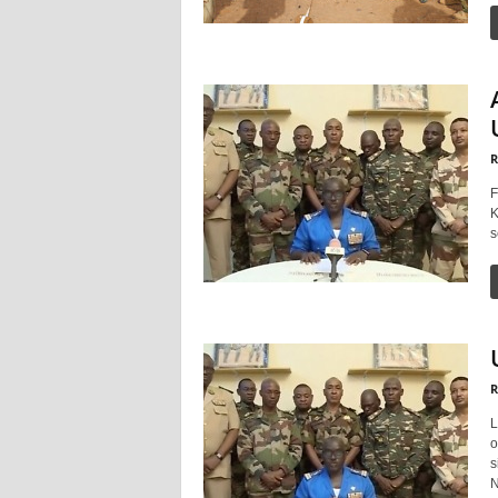
R
F
K
s
R
L
o
s
N