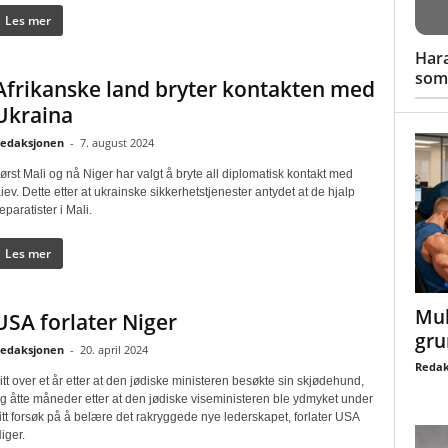
Les mer
Hara
som 
Afrikanske land bryter kontakten med
Ukraina
edaksjonen
-
7. august 2024
ørst Mali og nå Niger har valgt å bryte all diplomatisk kontakt med
iev. Dette etter at ukrainske sikkerhetstjenester antydet at de hjalp
eparatister i Mali.
Les mer
Mul
USA forlater Niger
gru
edaksjonen
-
20. april 2024
Redak
itt over et år etter at den jødiske ministeren besøkte sin skjødehund,
g åtte måneder etter at den jødiske viseministeren ble ydmyket under
itt forsøk på å belære det rakryggede nye lederskapet, forlater USA
iger.