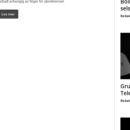
Boi
ortsatt avhengig av Niger for atombrensel.
sel
Les mer
Redak
Gru
Tel
Redak