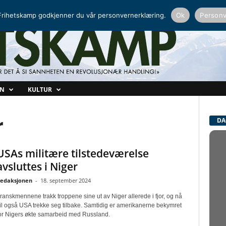
NORDISK RADIO
PEERTUBE
rihetskamp godkjenner du vår personvernerklæring.
Ok
Personv
ON
KULTUR
r
DA
USAs militære tilstedeværelse
avsluttes i Niger
edaksjonen
-
18. september 2024
ranskmennene trakk troppene sine ut av Niger allerede i fjor, og nå
il også USA trekke seg tilbake. Samtidig er amerikanerne bekymret
or Nigers økte samarbeid med Russland.