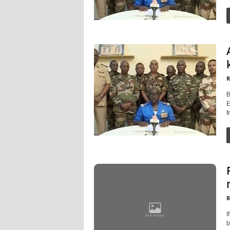
R
B
E
f
R
I
b