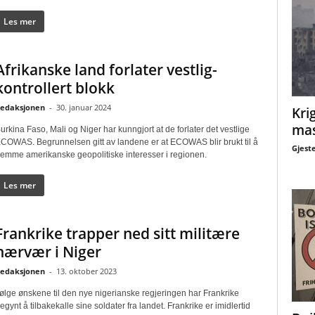
Les mer
Afrikanske land forlater vestlig-
kontrollert blokk
edaksjonen
-
30. januar 2024
Krig
mas
urkina Faso, Mali og Niger har kunngjort at de forlater det vestlige
COWAS. Begrunnelsen gitt av landene er at ECOWAS blir brukt til å
Gjest
remme amerikanske geopolitiske interesser i regionen.
Les mer
Frankrike trapper ned sitt militære
nærvær i Niger
edaksjonen
-
13. oktober 2023
følge ønskene til den nye nigerianske regjeringen har Frankrike
egynt å tilbakekalle sine soldater fra landet. Frankrike er imidlertid