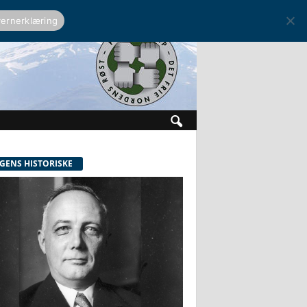
ernerklæring
GENS HISTORISKE