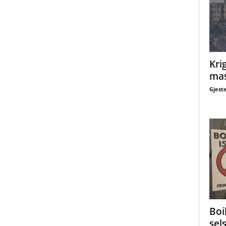
Krig
mas
Gjest
Boi
sel