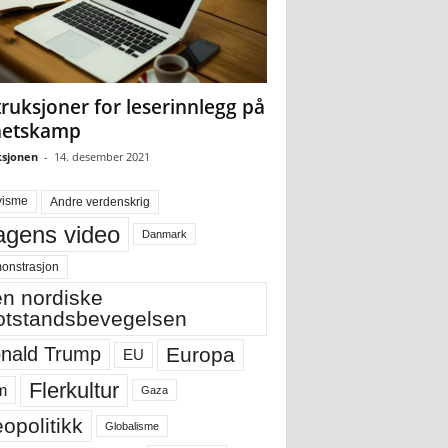
truksjoner for leserinnlegg på
hetskamp
sjonen
-
14. desember 2021
visme
Andre verdenskrig
gens video
Danmark
onstrasjon
n nordiske
tstandsbevegelsen
Europa
nald Trump
EU
Flerkultur
m
Gaza
opolitikk
Globalisme