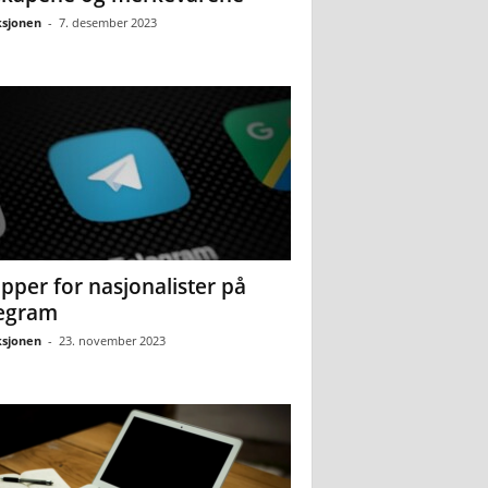
sjonen
-
7. desember 2023
pper for nasjonalister på
egram
sjonen
-
23. november 2023