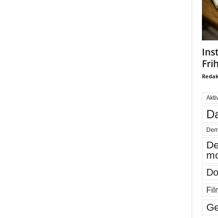
Ins
Fri
Redak
Akti
Da
Dem
De
mo
Do
Fil
Ge