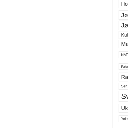
Ho
Jø
Jø
Kul
Ma
NAT
Pales
Ra
Sen
S
Uk
Ytrin