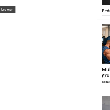
Les mer
Bed
Mul
gru
Redak