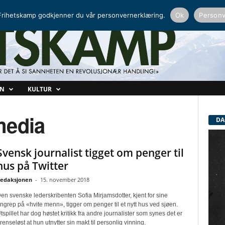
NORDISK RADIO
PEERTUBE
rihetskamp godkjenner du vår personvernerklæring.
Ok
Personv
ON
KULTUR
media
DA
Svensk journalist tigget om penger til
hus på Twitter
edaksjonen
-
15. november 2018
en svenske lederskribenten Sofia Mirjamsdotter, kjent for sine
ngrep på «hvite menn», tigger om penger til et nytt hus ved sjøen.
tspillet har dog høstet kritikk fra andre journalister som synes det er
renseløst at hun utnytter sin makt til personlig vinning.