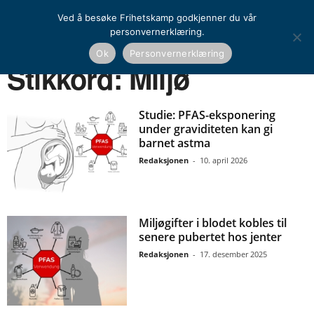
Ved å besøke Frihetskamp godkjenner du vår
personvernerklæring.
Ok
Personvernerklæring
Hjem
Stikkord
Miljø
Stikkord: Miljø
Studie: PFAS-eksponering
under graviditeten kan gi
barnet astma
Redaksjonen
-
10. april 2026
Miljøgifter i blodet kobles til
senere pubertet hos jenter
Redaksjonen
-
17. desember 2025