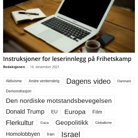
Instruksjoner for leserinnlegg på Frihetskamp
Redaksjonen
-
14. desember 2021
Dagens video
Aktivisme
Andre verdenskrig
Danmark
Demonstrasjon
Den nordiske motstandsbevegelsen
Europa
Donald Trump
Film
EU
Flerkultur
Geopolitikk
Gaza
Globalisme
Israel
Homolobbyen
Iran