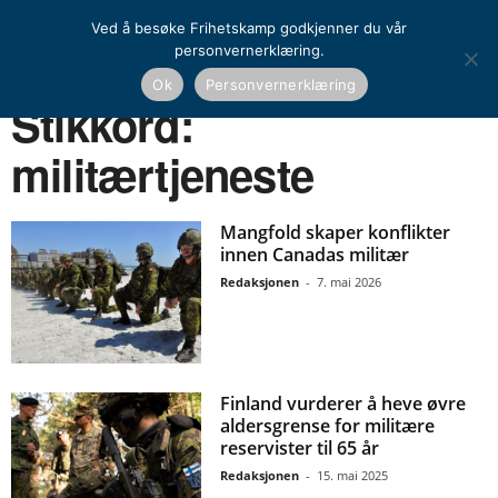
Ved å besøke Frihetskamp godkjenner du vår
personvernerklæring.
Ok
Personvernerklæring
Hjem
Stikkord
Militærtjeneste
Stikkord:
militærtjeneste
Mangfold skaper konflikter
innen Canadas militær
Redaksjonen
-
7. mai 2026
Finland vurderer å heve øvre
aldersgrense for militære
reservister til 65 år
Redaksjonen
-
15. mai 2025