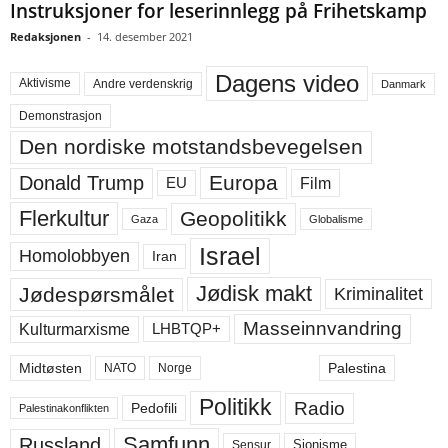
Instruksjoner for leserinnlegg på Frihetskamp
Redaksjonen
-
14. desember 2021
Dagens video
Aktivisme
Andre verdenskrig
Danmark
Demonstrasjon
Den nordiske motstandsbevegelsen
Europa
Donald Trump
Film
EU
Flerkultur
Geopolitikk
Gaza
Globalisme
Israel
Homolobbyen
Iran
Jødisk makt
Jødespørsmålet
Kriminalitet
Masseinnvandring
LHBTQP+
Kulturmarxisme
Midtøsten
Palestina
NATO
Norge
Politikk
Radio
Pedofili
Palestinakonflikten
Samfunn
Russland
Sensur
Sionisme