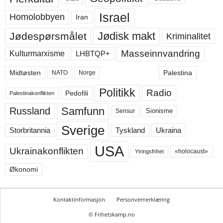
Israel
Homolobbyen
Iran
Jødisk makt
Jødespørsmålet
Kriminalitet
Masseinnvandring
LHBTQP+
Kulturmarxisme
Midtøsten
Palestina
NATO
Norge
Politikk
Radio
Pedofili
Palestinakonflikten
Samfunn
Russland
Sensur
Sionisme
Sverige
Ukraina
Storbritannia
Tyskland
USA
Ukrainakonflikten
«holocaust»
Ytringsfrihet
Økonomi
Kontaktinformasjon
Personvernerklæring
© Frihetskamp.no