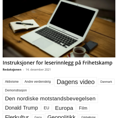
Instruksjoner for leserinnlegg på Frihetskamp
Redaksjonen
-
14. desember 2021
Dagens video
Aktivisme
Andre verdenskrig
Danmark
Demonstrasjon
Den nordiske motstandsbevegelsen
Europa
Donald Trump
Film
EU
Flerkultur
Geopolitikk
Gaza
Globalisme