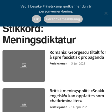
Ved å besøke Frihetskamp godkjenner du vår
personvernerklæring.
Ok
Personvernerklæring
Hjem
Stikkord
Meningsdiktatur
Stikkord:
Meningsdiktatur
Romania: Georgescu tiltalt for
å spre fascistisk propaganda
Redaksjonen
-
3. juli 2025
Britisk meningspoliti: «Snakk
engelsk!» kan oppfattes som
«hatkriminalitet»
Redaksjonen
-
14. april 2025