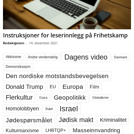
Instruksjoner for leserinnlegg på Frihetskamp
Redaksjonen
-
14. desember 2021
Dagens video
Aktivisme
Andre verdenskrig
Danmark
Demonstrasjon
Den nordiske motstandsbevegelsen
Europa
Donald Trump
Film
EU
Flerkultur
Geopolitikk
Gaza
Globalisme
Israel
Homolobbyen
Iran
Jødisk makt
Jødespørsmålet
Kriminalitet
Masseinnvandring
LHBTQP+
Kulturmarxisme