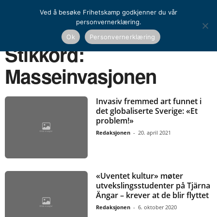
Ved å besøke Frihetskamp godkjenner du vår
personvernerklæring.
Ok
Personvernerklæring
Hjem
Stikkord
Masseinvasjonen
Stikkord:
Masseinvasjonen
Invasiv fremmed art funnet i
det globaliserte Sverige: «Et
problem!»
Redaksjonen
-
20. april 2021
«Uventet kultur» møter
utvekslingsstudenter på Tjärna
Ängar – krever at de blir flyttet
Redaksjonen
-
6. oktober 2020