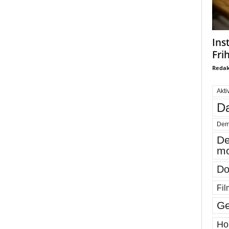
Ins
Fri
Redak
Akti
Da
Dem
De
mo
Do
Fil
Ge
Ho