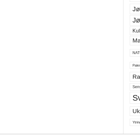
Jø
Jø
Kul
Ma
NAT
Pales
Ra
Sen
S
Uk
Ytrin