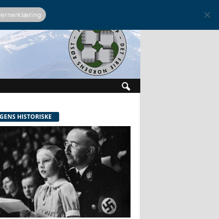
ernerklæring
GENS HISTORISKE