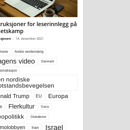
truksjoner for leserinnlegg på
hetskamp
sjonen
-
14. desember 2021
visme
Andre verdenskrig
gens video
Danmark
onstrasjon
n nordiske
tstandsbevegelsen
Europa
nald Trump
EU
Flerkultur
m
Gaza
opolitikk
Globalisme
Israel
molobbyen
Iran