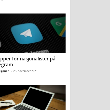
pper for nasjonalister på
egram
sjonen
-
23. november 2023