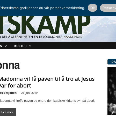
NORDISK RADIO
PEERTUBE
rihetskamp godkjenner du vår personvernerklæring.
Ok
Personv
ON
KULTUR
onna
DA
Madonna vil få paven til å tro at Jesus
var for abort
edaksjonen
-
26. juni 2019
adonna vil treffe paven og endre den katolske kirkens syn på abort.
Les mer