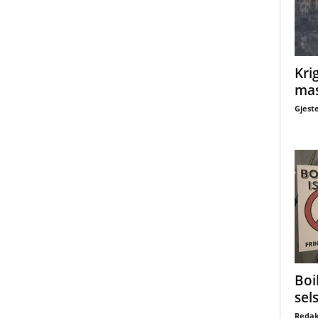
Krig
mas
Gjest
Boi
sel
Redak