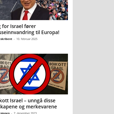
 for Israel fører
seinnvandring til Europa!
eskribent
-
10. februar 2025
kott Israel – unngå disse
skapene og merkevarene
sjonen
-
7. desember 2023