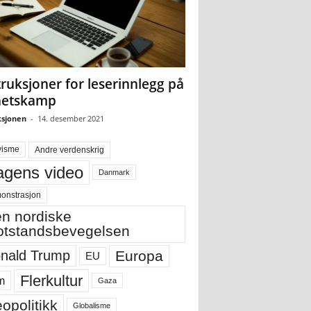
truksjoner for leserinnlegg på
hetskamp
sjonen
-
14. desember 2021
visme
Andre verdenskrig
gens video
Danmark
onstrasjon
n nordiske
tstandsbevegelsen
Europa
nald Trump
EU
Flerkultur
m
Gaza
opolitikk
Globalisme