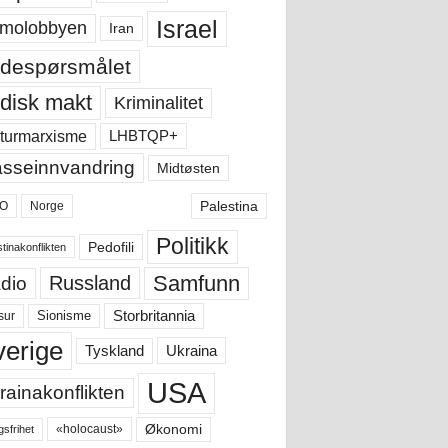
Israel
molobbyen
Iran
despørsmålet
disk makt
Kriminalitet
LHBTQP+
turmarxisme
sseinnvandring
Midtøsten
Palestina
O
Norge
Politikk
Pedofili
tinakonflikten
Samfunn
Russland
dio
Storbritannia
sur
Sionisme
verige
Ukraina
Tyskland
USA
rainakonflikten
Økonomi
«holocaust»
gsfrihet