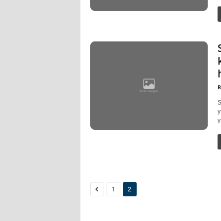
R
S
y
y
1
2