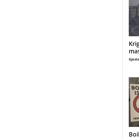
Krig
mas
Gjest
Boi