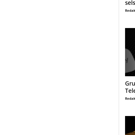
sel
Redak
Gru
Tel
Redak