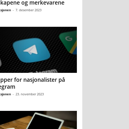
skapene og merkevarene
sjonen
-
7. desember 2023
pper for nasjonalister på
egram
sjonen
-
23. november 2023