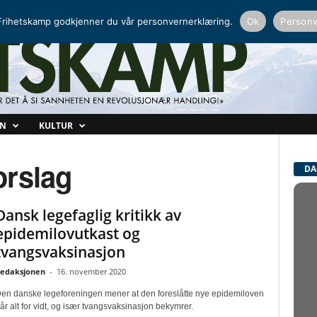
NORDISK RADIO
PEERTUBE
rihetskamp godkjenner du vår personvernerklæring.
Ok
Personv
ON
KULTUR
orslag
DA
Dansk legefaglig kritikk av
epidemilovutkast og
tvangsvaksinasjon
edaksjonen
-
16. november 2020
en danske legeforeningen mener at den foreslåtte nye epidemiloven
år alt for vidt, og især tvangsvaksinasjon bekymrer.