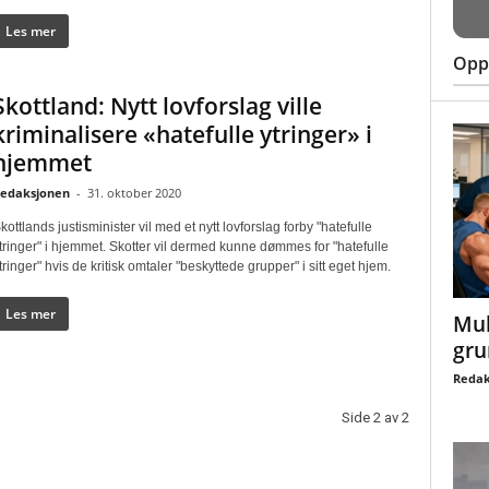
Les mer
Oppt
Skottland: Nytt lovforslag ville
kriminalisere «hatefulle ytringer» i
hjemmet
edaksjonen
-
31. oktober 2020
kottlands justisminister vil med et nytt lovforslag forby "hatefulle
tringer" i hjemmet. Skotter vil dermed kunne dømmes for "hatefulle
tringer" hvis de kritisk omtaler "beskyttede grupper" i sitt eget hjem.
Les mer
Mul
gru
Redak
Side 2 av 2