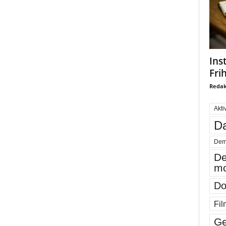
Ins
Fri
Redak
Akti
Da
Dem
De
mo
Do
Fil
Ge