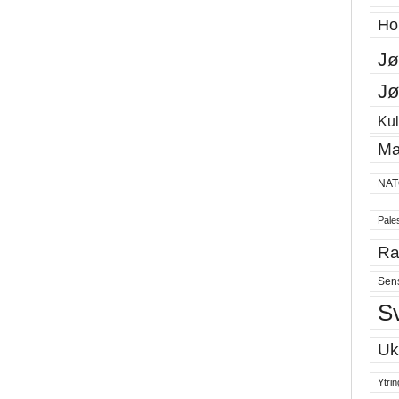
Ho
Jø
Jø
Kul
Ma
NAT
Pales
Ra
Sen
S
Uk
Ytrin