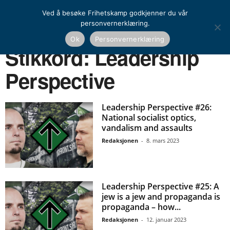
Ved å besøke Frihetskamp godkjenner du vår
personvernerklæring.
Ok
Personvernerklæring
Hjem
Stikkord
Leadership Perspective
Stikkord: Leadership
Perspective
Leadership Perspective #26:
National socialist optics,
vandalism and assaults
Redaksjonen
-
8. mars 2023
Leadership Perspective #25: A
jew is a jew and propaganda is
propaganda – how...
Redaksjonen
-
12. januar 2023