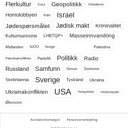
Flerkultur
Geopolitikk
Gaza
Globalisme
Israel
Homolobbyen
Iran
Jødisk makt
Jødespørsmålet
Kriminalitet
Masseinnvandring
LHBTQP+
Kulturmarxisme
Midtøsten
Palestina
NATO
Norge
Politikk
Radio
Pedofili
Palestinakonflikten
Samfunn
Russland
Sensur
Sionisme
Sverige
Ukraina
Storbritannia
Tyskland
USA
Ukrainakonflikten
«holocaust»
Ytringsfrihet
Økonomi
Kontaktinformasjon
Personvernerklæring