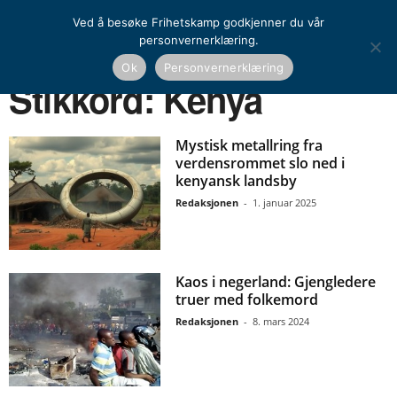
Ved å besøke Frihetskamp godkjenner du vår
personvernerklæring.
Ok
Personvernerklæring
Hjem
Stikkord
Kenya
Stikkord: Kenya
Mystisk metallring fra
verdensrommet slo ned i
kenyansk landsby
Redaksjonen
-
1. januar 2025
Kaos i negerland: Gjengledere
truer med folkemord
Redaksjonen
-
8. mars 2024