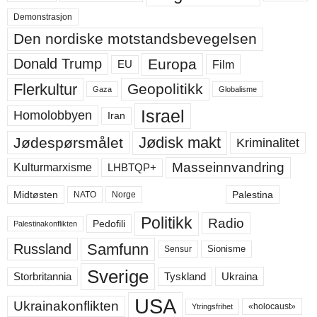
Demonstrasjon
Den nordiske motstandsbevegelsen
Europa
Donald Trump
Film
EU
Flerkultur
Geopolitikk
Gaza
Globalisme
Israel
Homolobbyen
Iran
Jødisk makt
Jødespørsmålet
Kriminalitet
Masseinnvandring
LHBTQP+
Kulturmarxisme
Midtøsten
Palestina
NATO
Norge
Politikk
Radio
Pedofili
Palestinakonflikten
Samfunn
Russland
Sensur
Sionisme
Sverige
Ukraina
Storbritannia
Tyskland
USA
Ukrainakonflikten
«holocaust»
Ytringsfrihet