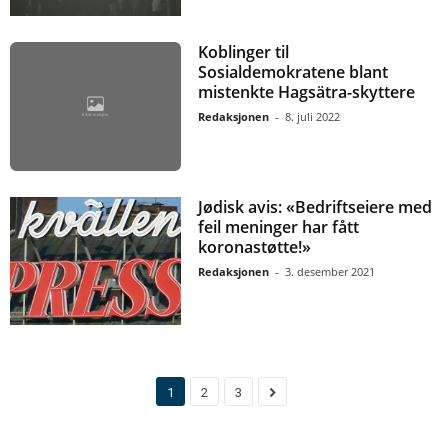
Koblinger til
Sosialdemokratene blant
mistenkte Hagsätra-skyttere
Redaksjonen
-
8. juli 2022
Jødisk avis: «Bedriftseiere med
feil meninger har fått
koronastøtte!»
Redaksjonen
-
3. desember 2021
1
2
3