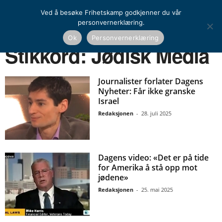
Ved å besøke Frihetskamp godkjenner du vår
personvernerklæring.
Ok
Personvernerklæring
Hjem
Stikkord
Jødisk Media
Stikkord: Jødisk Media
Journalister forlater Dagens
Nyheter: Får ikke granske
Israel
Redaksjonen
-
28. juli 2025
Dagens video: «Det er på tide
for Amerika å stå opp mot
jødene»
Redaksjonen
-
25. mai 2025