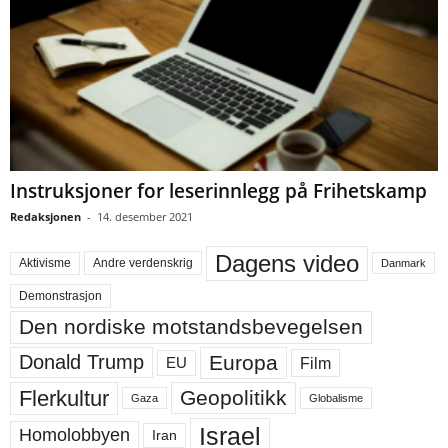
Instruksjoner for leserinnlegg på Frihetskamp
Redaksjonen
-
14. desember 2021
Dagens video
Aktivisme
Andre verdenskrig
Danmark
Demonstrasjon
Den nordiske motstandsbevegelsen
Europa
Donald Trump
Film
EU
Flerkultur
Geopolitikk
Gaza
Globalisme
Israel
Homolobbyen
Iran