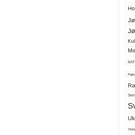
Ho
Jø
Jø
Kul
Ma
NAT
Pales
Ra
Sen
S
Uk
Ytrin