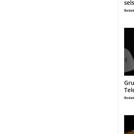
sel
Redak
Gru
Tel
Redak