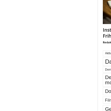
Ins
Fri
Redak
Akti
Da
Dem
De
mo
Do
Fil
Ge