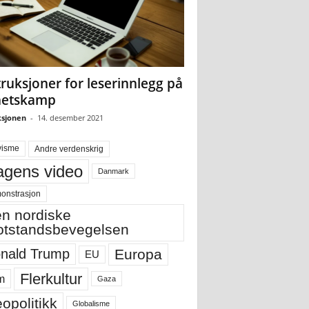
truksjoner for leserinnlegg på
hetskamp
sjonen
-
14. desember 2021
visme
Andre verdenskrig
gens video
Danmark
onstrasjon
n nordiske
tstandsbevegelsen
Europa
nald Trump
EU
Flerkultur
m
Gaza
opolitikk
Globalisme