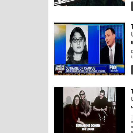
R
D
U
M
T
m
m
t