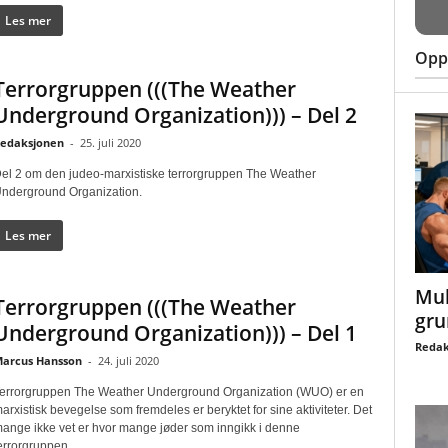
Les mer
Oppt
Terrorgruppen (((The Weather
Underground Organization))) – Del 2
edaksjonen
-
25. juli 2020
el 2 om den judeo-marxistiske terrorgruppen The Weather
nderground Organization.
Les mer
Mul
Terrorgruppen (((The Weather
gru
Underground Organization))) – Del 1
Redak
arcus Hansson
-
24. juli 2020
errorgruppen The Weather Underground Organization (WUO) er en
arxistisk bevegelse som fremdeles er beryktet for sine aktiviteter. Det
ange ikke vet er hvor mange jøder som inngikk i denne
errorgruppen.