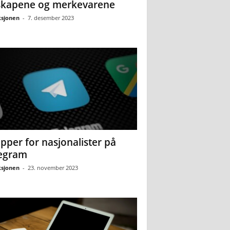
skapene og merkevarene
sjonen
-
7. desember 2023
pper for nasjonalister på
egram
sjonen
-
23. november 2023