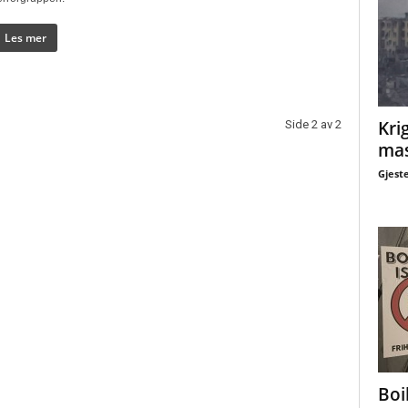
Les mer
Krig
Side 2 av 2
mas
Gjest
Boi