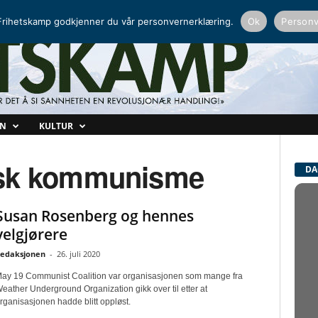
NORDISK RADIO
PEERTUBE
rihetskamp godkjenner du vår personvernerklæring.
Ok
Personv
ON
KULTUR
disk kommunisme
DA
Susan Rosenberg og hennes
velgjørere
edaksjonen
-
26. juli 2020
ay 19 Communist Coalition var organisasjonen som mange fra
eather Underground Organization gikk over til etter at
rganisasjonen hadde blitt oppløst.