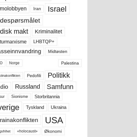
Israel
molobbyen
Iran
despørsmålet
disk makt
Kriminalitet
LHBTQP+
turmarxisme
sseinnvandring
Midtøsten
Palestina
O
Norge
Politikk
Pedofili
tinakonflikten
Samfunn
Russland
dio
Storbritannia
sur
Sionisme
verige
Ukraina
Tyskland
USA
rainakonflikten
Økonomi
«holocaust»
gsfrihet