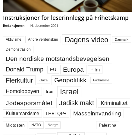
Instruksjoner for leserinnlegg på Frihetskamp
Redaksjonen
-
14. desember 2021
Dagens video
Aktivisme
Andre verdenskrig
Danmark
Demonstrasjon
Den nordiske motstandsbevegelsen
Europa
Donald Trump
Film
EU
Flerkultur
Geopolitikk
Gaza
Globalisme
Israel
Homolobbyen
Iran
Jødisk makt
Jødespørsmålet
Kriminalitet
Masseinnvandring
LHBTQP+
Kulturmarxisme
Midtøsten
Palestina
NATO
Norge