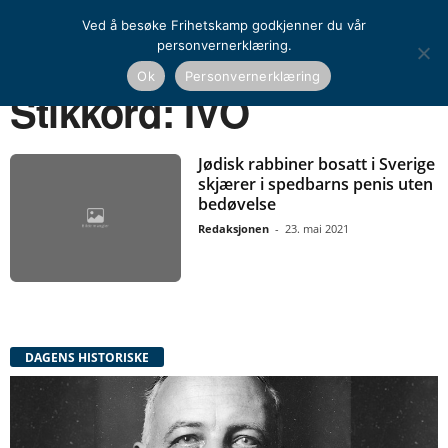
Ved å besøke Frihetskamp godkjenner du vår
personvernerklæring.
Ok
Personvernerklæring
Hjem
Stikkord
IVO
Stikkord: IVO
Jødisk rabbiner bosatt i Sverige
skjærer i spedbarns penis uten
bedøvelse
Redaksjonen
-
23. mai 2021
DAGENS HISTORISKE