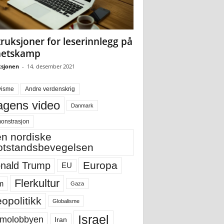
truksjoner for leserinnlegg på
hetskamp
sjonen
-
14. desember 2021
visme
Andre verdenskrig
gens video
Danmark
onstrasjon
n nordiske
tstandsbevegelsen
Europa
nald Trump
EU
Flerkultur
m
Gaza
opolitikk
Globalisme
Israel
molobbyen
Iran