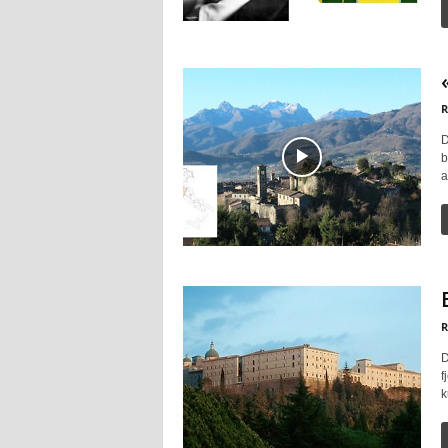
R
D
b
a
R
D
f
k