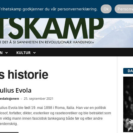
NORDISK RADIO
PEERTUBE
rihetskamp godkjenner du vår personvernerklæring.
Ok
Personv
ON
KULTUR
s historie
DA
Julius Evola
edaksjonen
-
25. september 2021
ulius Evola ble født 19. mai 1898 i Roma, Italia. Han var en politisk
ilosof, forfatter, dikter, esoteriker og raseteoretiker og ble betraktet som
n viktig mann innen fascistisk tankegang både før og etter andre
erdenskrig.