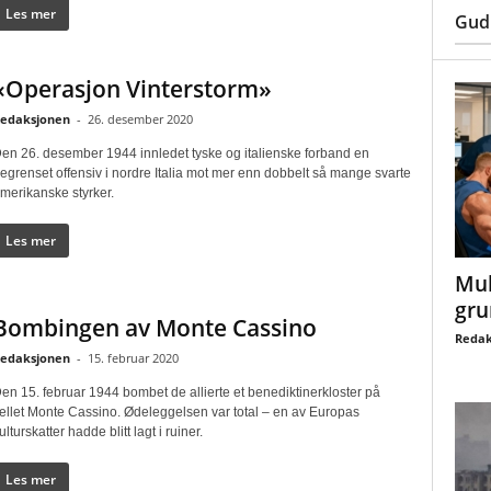
Les mer
Gud
«Operasjon Vinterstorm»
edaksjonen
-
26. desember 2020
en 26. desember 1944 innledet tyske og italienske forband en
egrenset offensiv i nordre Italia mot mer enn dobbelt så mange svarte
merikanske styrker.
Les mer
Mul
gru
Bombingen av Monte Cassino
Redak
edaksjonen
-
15. februar 2020
en 15. februar 1944 bombet de allierte et benediktinerkloster på
jellet Monte Cassino. Ødeleggelsen var total – en av Europas
ulturskatter hadde blitt lagt i ruiner.
Les mer