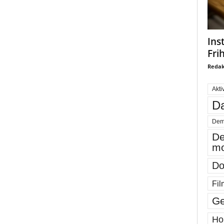
Ins
Fri
Redak
Akti
Da
Dem
De
mo
Do
Fil
Ge
Ho