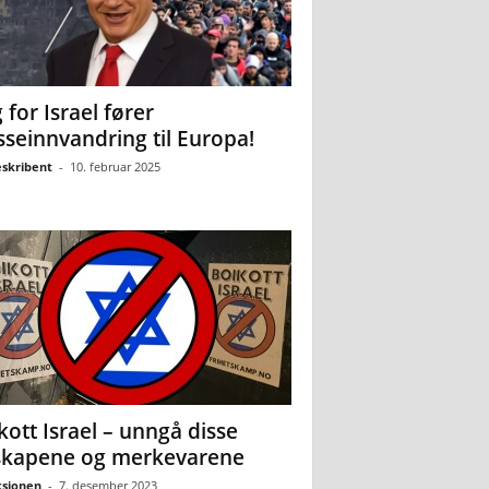
 for Israel fører
seinnvandring til Europa!
eskribent
-
10. februar 2025
kott Israel – unngå disse
skapene og merkevarene
sjonen
-
7. desember 2023