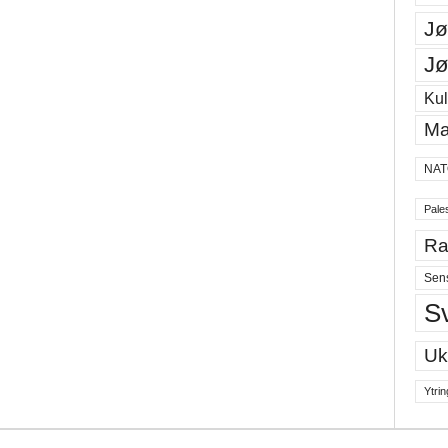
Jø
Jø
Kul
Ma
NAT
Pales
Ra
Sen
S
Uk
Ytrin