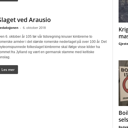
Slaget ved Arausio
edaksjonen
-
6. oktober 2018
Krig
mas
en 6. oktober år 105 før vår tidsregning knuser kimbrerne to
omerske arméer i det største romerske nederlaget på over 100 år. Det
Gjest
yteomspunnede folkeslaget kimbrerne skal ifølge visse kilder ha
ommet fra Jylland og vært en germansk stamme med keltiske
nnslag.
Les mer
Boi
sel
Redak