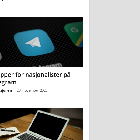
pper for nasjonalister på
egram
sjonen
-
23. november 2023