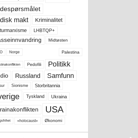
despørsmålet
disk makt
Kriminalitet
LHBTQP+
turmarxisme
sseinnvandring
Midtøsten
Palestina
O
Norge
Politikk
Pedofili
tinakonflikten
Samfunn
Russland
dio
Storbritannia
sur
Sionisme
verige
Ukraina
Tyskland
USA
rainakonflikten
Økonomi
«holocaust»
gsfrihet