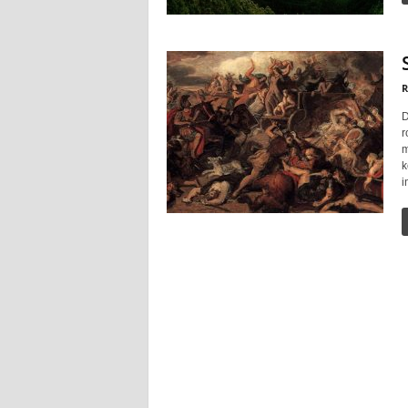
R
D
r
m
k
i