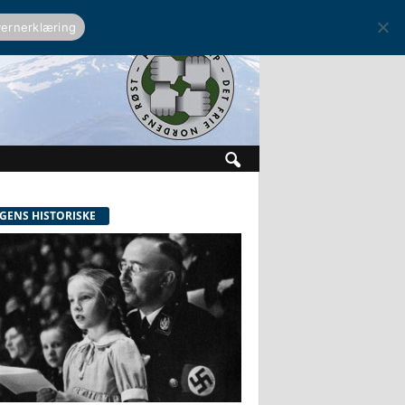
ernerklæring
GENS HISTORISKE