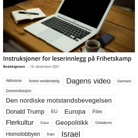
Instruksjoner for leserinnlegg på Frihetskamp
Redaksjonen
-
14. desember 2021
Dagens video
Aktivisme
Andre verdenskrig
Danmark
Demonstrasjon
Den nordiske motstandsbevegelsen
Europa
Donald Trump
Film
EU
Flerkultur
Geopolitikk
Gaza
Globalisme
Israel
Homolobbyen
Iran