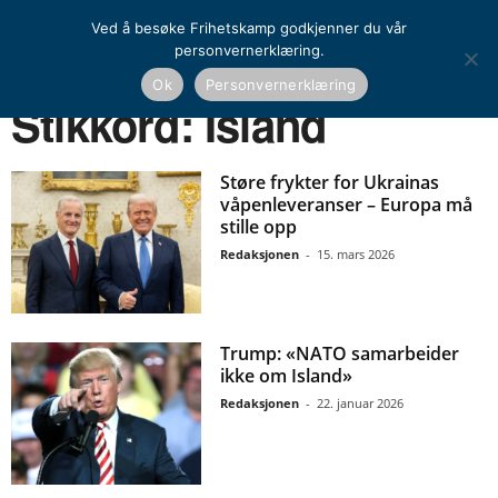
Ved å besøke Frihetskamp godkjenner du vår
personvernerklæring.
Ok
Personvernerklæring
Hjem
Stikkord
Island
Stikkord: Island
Støre frykter for Ukrainas
våpenleveranser – Europa må
stille opp
Redaksjonen
-
15. mars 2026
Trump: «NATO samarbeider
ikke om Island»
Redaksjonen
-
22. januar 2026