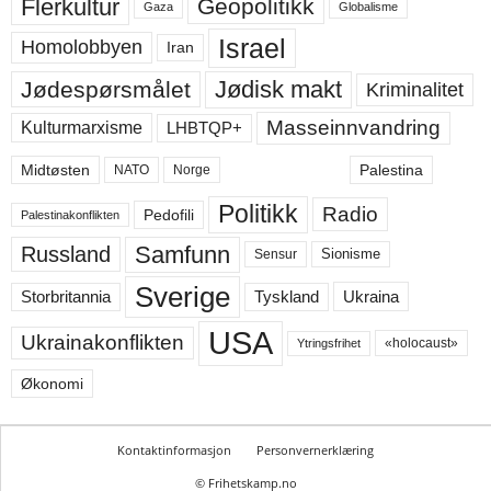
Flerkultur
Geopolitikk
Gaza
Globalisme
Israel
Homolobbyen
Iran
Jødisk makt
Jødespørsmålet
Kriminalitet
Masseinnvandring
LHBTQP+
Kulturmarxisme
Midtøsten
Palestina
NATO
Norge
Politikk
Radio
Pedofili
Palestinakonflikten
Samfunn
Russland
Sensur
Sionisme
Sverige
Ukraina
Storbritannia
Tyskland
USA
Ukrainakonflikten
«holocaust»
Ytringsfrihet
Økonomi
Kontaktinformasjon
Personvernerklæring
© Frihetskamp.no