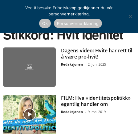
Ved å besøke Frihetskamp godkjenner du vår
personvernerklæring.
Ok
Personvernerklæring
Hjem
Stikkord
Hvit Idenitet
Stikkord: Hvit Idenitet
Dagens video: Hvite har rett til
å være pro-hvit!
Redaksjonen
-
2. juni 2025
FILM: Hva «identitetspolitikk»
egentlig handler om
Redaksjonen
-
9. mai 2019