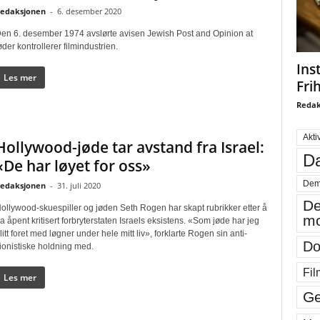
edaksjonen
-
6. desember 2020
en 6. desember 1974 avslørte avisen Jewish Post and Opinion at
øder kontrollerer filmindustrien.
Ins
Les mer
Fri
Redak
Akti
Hollywood-jøde tar avstand fra Israel:
Da
«De har løyet for oss»
Dem
edaksjonen
-
31. juli 2020
De
ollywood-skuespiller og jøden Seth Rogen har skapt rubrikker etter å
mo
a åpent kritisert forbryterstaten Israels eksistens. «Som jøde har jeg
litt foret med løgner under hele mitt liv», forklarte Rogen sin anti-
Do
ionistiske holdning med.
Fil
Les mer
Ge