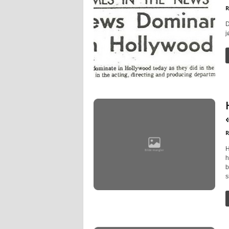
R
D
j
R
H
h
b
s