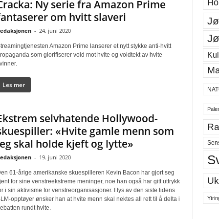
Ho
Cracka: Ny serie fra Amazon Prime
fantaserer om hvitt slaveri
Jø
edaksjonen
-
24. juni 2020
Jø
treamingtjenesten Amazon Prime lanserer et nytt stykke anti-hvitt
Kul
ropaganda som glorifiserer vold mot hvite og voldtekt av hvite
vinner.
Ma
Les mer
NAT
Pales
Ekstrem selvhatende Hollywood-
Ra
skuespiller: «Hvite gamle menn som
jeg skal holde kjeft og lytte»
Sen
S
edaksjonen
-
19. juni 2020
en 61-årige amerikanske skuespilleren Kevin Bacon har gjort seg
Uk
jent for sine venstreekstreme meninger, noe han også har gitt uttrykk
or i sin aktivisme for venstreorganisasjoner. I lys av den siste tidens
Ytrin
LM-opptøyer ønsker han at hvite menn skal nektes all rett til å delta i
ebatten rundt hvite.