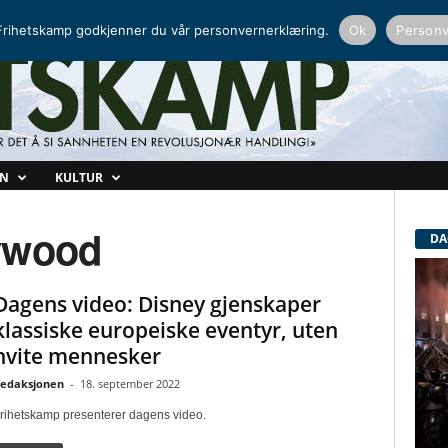
NORDISK RADIO
PEERTUBE
rihetskamp godkjenner du vår personvernerklæring.
Ok
Personv
ON
KULTUR
lywood
DA
Dagens video: Disney gjenskaper
klassiske europeiske eventyr, uten
hvite mennesker
edaksjonen
-
18. september 2022
rihetskamp presenterer dagens video.