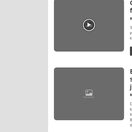
R
S
p
k
R
D
k
f
B
d