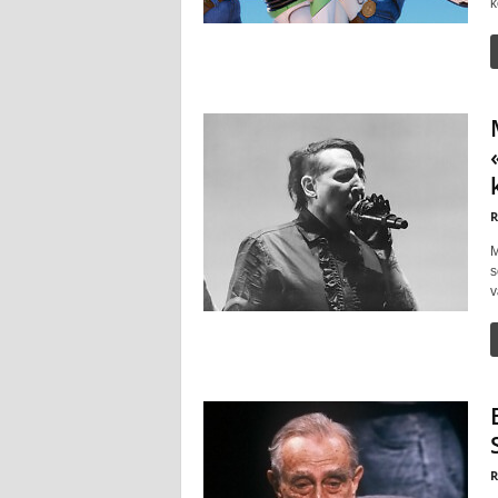
k
R
M
s
v
R