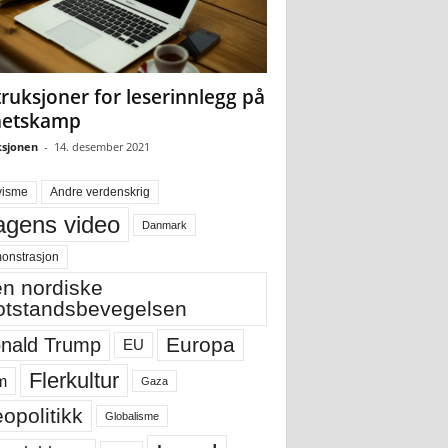
truksjoner for leserinnlegg på
hetskamp
sjonen
-
14. desember 2021
visme
Andre verdenskrig
gens video
Danmark
onstrasjon
n nordiske
tstandsbevegelsen
Europa
nald Trump
EU
Flerkultur
m
Gaza
opolitikk
Globalisme