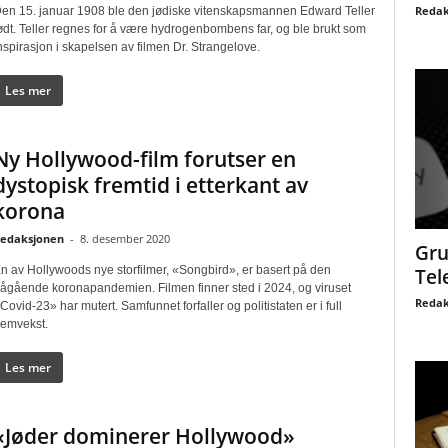
Redak
en 15. januar 1908 ble den jødiske vitenskapsmannen Edward Teller
ødt. Teller regnes for å være hydrogenbombens far, og ble brukt som
nspirasjon i skapelsen av filmen Dr. Strangelove.
Les mer
Ny Hollywood-film forutser en
dystopisk fremtid i etterkant av
korona
edaksjonen
-
8. desember 2020
Gru
n av Hollywoods nye storfilmer, «Songbird», er basert på den
Tel
ågående koronapandemien. Filmen finner sted i 2024, og viruset
Redak
Covid-23» har mutert. Samfunnet forfaller og politistaten er i full
remvekst.
Les mer
«Jøder dominerer Hollywood»