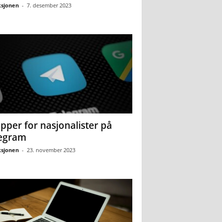
sjonen
-
7. desember 2023
pper for nasjonalister på
egram
sjonen
-
23. november 2023