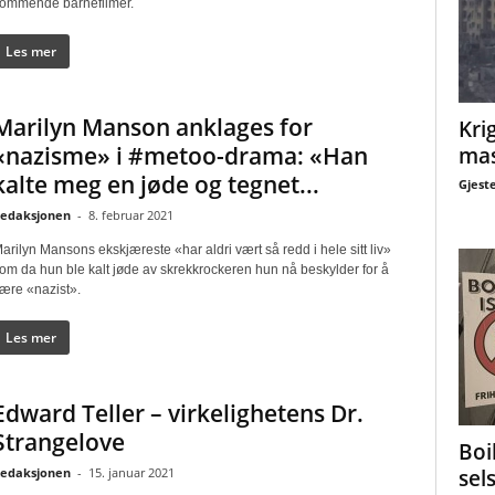
ommende barnefilmer.
Les mer
Marilyn Manson anklages for
Krig
«nazisme» i #metoo-drama: «Han
mas
kalte meg en jøde og tegnet...
Gjest
edaksjonen
-
8. februar 2021
arilyn Mansons ekskjæreste «har aldri vært så redd i hele sitt liv»
om da hun ble kalt jøde av skrekkrockeren hun nå beskylder for å
ære «nazist».
Les mer
Edward Teller – virkelighetens Dr.
Strangelove
Boi
edaksjonen
-
15. januar 2021
sel