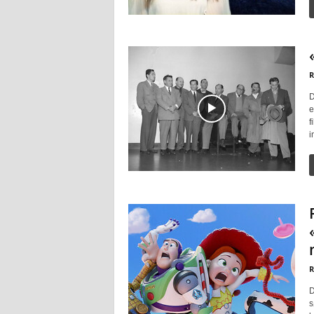
R
D
e
f
i
R
D
s