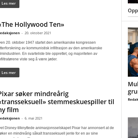
Les mer
Oppt
«The Hollywood Ten»
edaksjonen
-
20. oktober 2021
en 20. oktober 1947 startet den amerikanske kongressen
tterforskning av kommunistisk infiltrasjon av den amerikanske
ilmindustrien. En svarteliste ble opprettet, og majoriteten av
nfiltratørene viste seg å være jøder.
Les mer
Mul
gru
Pixar søker mindreårig
Redak
«transseksuell» stemmeskuespiller til
ny film
edaksjonen
-
6. mai 2021
et Disney-tilknyttede animasjonsselskapet Pixar har annonsert at de
øker en mindreårig såkalt transseksuell jente for en av sine