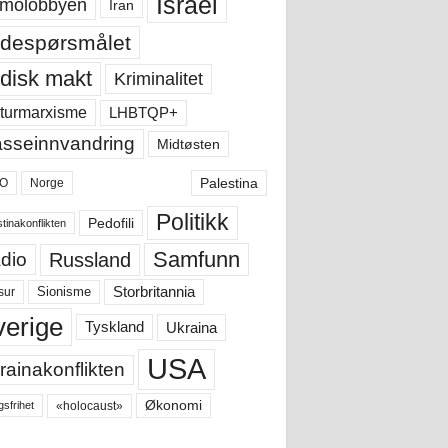
Israel
molobbyen
Iran
despørsmålet
disk makt
Kriminalitet
LHBTQP+
turmarxisme
sseinnvandring
Midtøsten
Palestina
O
Norge
Politikk
Pedofili
tinakonflikten
Samfunn
Russland
dio
Storbritannia
sur
Sionisme
verige
Ukraina
Tyskland
USA
rainakonflikten
Økonomi
«holocaust»
gsfrihet