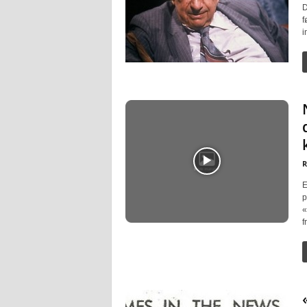
D
f
i
R
E
p
«
f