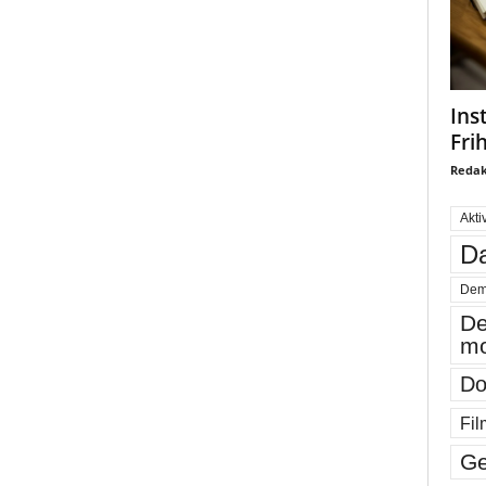
Ins
Fri
Redak
Akti
Da
Dem
De
mo
Do
Fil
Ge