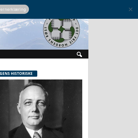
ernerklæring
GENS HISTORISKE