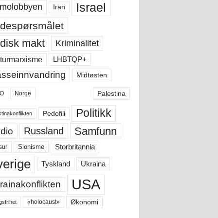
Israel
molobbyen
Iran
despørsmålet
disk makt
Kriminalitet
LHBTQP+
turmarxisme
sseinnvandring
Midtøsten
Palestina
O
Norge
Politikk
Pedofili
tinakonflikten
Samfunn
Russland
dio
Storbritannia
sur
Sionisme
verige
Ukraina
Tyskland
USA
rainakonflikten
Økonomi
«holocaust»
gsfrihet