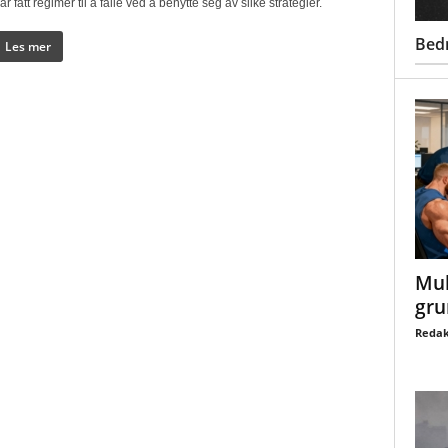
ar fått regimer til å falle ved å benytte seg av slike strategier.
Bed
Les mer
Mul
gru
Redak