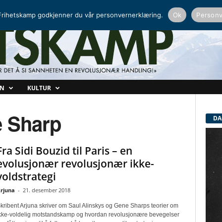
NORDISK RADIO
PEERTUBE
rihetskamp godkjenner du vår personvernerklæring.
Ok
Personv
ON
KULTUR
e Sharp
DA
Fra Sidi Bouzid til Paris – en
evolusjonær revolusjonær ikke-
voldstrategi
rjuna
-
21. desember 2018
kribent Arjuna skriver om Saul Alinskys og Gene Sharps teorier om
kke-voldelig motstandskamp og hvordan revolusjonære bevegelser