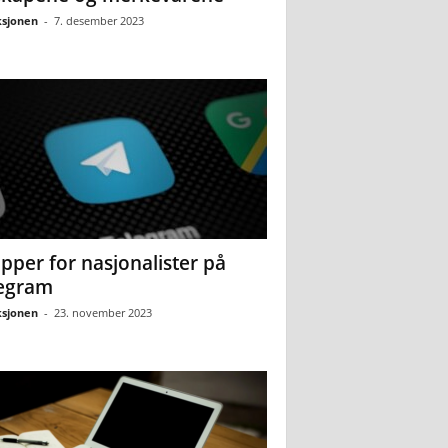
sjonen
-
7. desember 2023
pper for nasjonalister på
egram
sjonen
-
23. november 2023