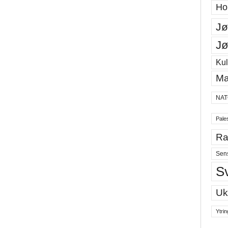
Ho
Jø
Jø
Kul
Ma
NAT
Pales
Ra
Sen
S
Uk
Ytrin