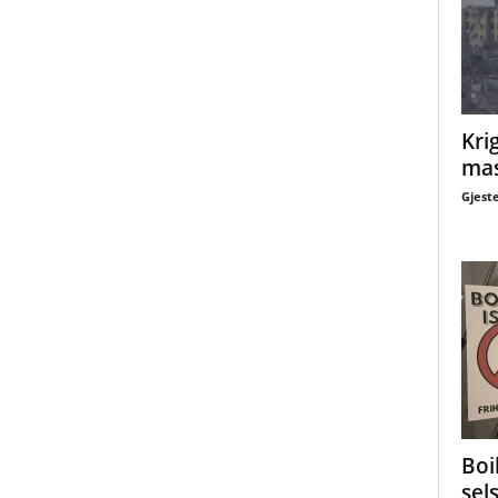
Krig
mas
Gjest
Boi
sel