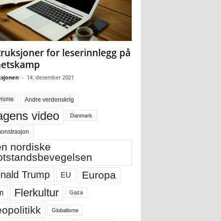
truksjoner for leserinnlegg på
hetskamp
sjonen
-
14. desember 2021
visme
Andre verdenskrig
gens video
Danmark
onstrasjon
n nordiske
tstandsbevegelsen
Europa
nald Trump
EU
Flerkultur
m
Gaza
opolitikk
Globalisme