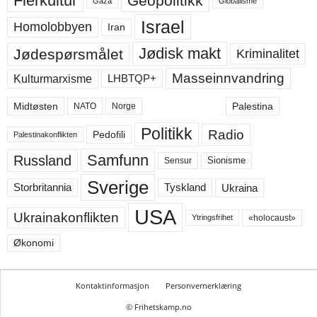
Flerkultur
Geopolitikk
Gaza
Globalisme
Israel
Homolobbyen
Iran
Jødisk makt
Jødespørsmålet
Kriminalitet
Masseinnvandring
LHBTQP+
Kulturmarxisme
Midtøsten
Palestina
NATO
Norge
Politikk
Radio
Pedofili
Palestinakonflikten
Samfunn
Russland
Sensur
Sionisme
Sverige
Ukraina
Storbritannia
Tyskland
USA
Ukrainakonflikten
«holocaust»
Ytringsfrihet
Økonomi
Kontaktinformasjon
Personvernerklæring
© Frihetskamp.no