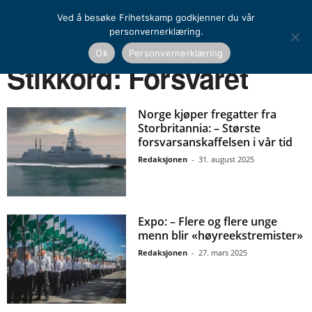
Ved å besøke Frihetskamp godkjenner du vår
personvernerklæring.
Ok
Personvernerklæring
Hjem
Stikkord
Forsvaret
Stikkord: Forsvaret
Norge kjøper fregatter fra
Storbritannia: – Største
forsvarsanskaffelsen i vår tid
Redaksjonen
-
31. august 2025
Expo: – Flere og flere unge
menn blir «høyreekstremister»
Redaksjonen
-
27. mars 2025