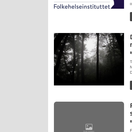
o
R
T
N
D
R
F