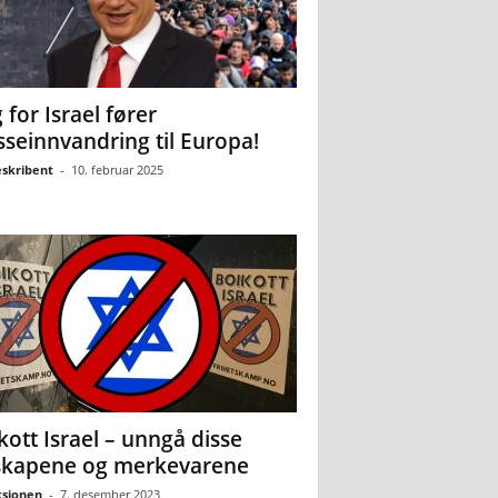
 for Israel fører
seinnvandring til Europa!
eskribent
-
10. februar 2025
kott Israel – unngå disse
skapene og merkevarene
sjonen
-
7. desember 2023