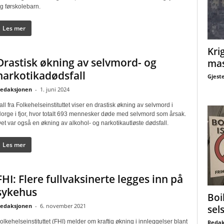
g førskolebarn.
Les mer
Krig
Drastisk økning av selvmord- og
mas
narkotikadødsfall
Gjest
edaksjonen
-
1. juni 2024
all fra Folkehelseinstituttet viser en drastisk økning av selvmord i
orge i fjor, hvor totalt 693 mennesker døde med selvmord som årsak.
et var også en økning av alkohol- og narkotikautløste dødsfall.
Les mer
FHI: Flere fullvaksinerte legges inn på
sykehus
Boi
edaksjonen
-
6. november 2021
sel
olkehelseinstituttet (FHI) melder om kraftig økning i innleggelser blant
Redak