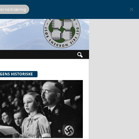
ernerklæring
GENS HISTORISKE