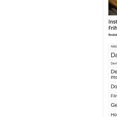
Ins
Fri
Redak
Akti
Da
Dem
De
mo
Do
Fil
Ge
Ho