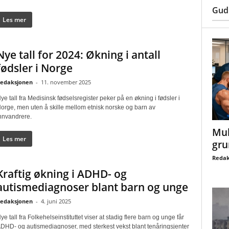
Gud
Les mer
Nye tall for 2024: Økning i antall
fødsler i Norge
edaksjonen
-
11. november 2025
ye tall fra Medisinsk fødselsregister peker på en økning i fødsler i
orge, men uten å skille mellom etnisk norske og barn av
nnvandrere.
Mul
Les mer
gru
Redak
Kraftig økning i ADHD- og
autismediagnoser blant barn og unge
edaksjonen
-
4. juni 2025
ye tall fra Folkehelseinstituttet viser at stadig flere barn og unge får
DHD- og autismediagnoser, med sterkest vekst blant tenåringsjenter