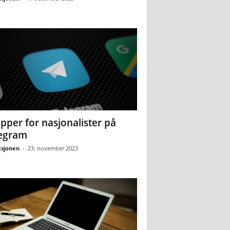
pper for nasjonalister på
egram
sjonen
-
23. november 2023