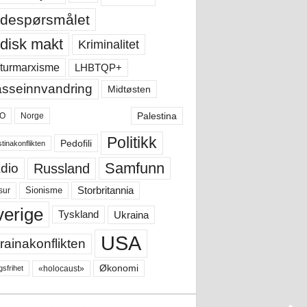
despørsmålet
disk makt
Kriminalitet
LHBTQP+
turmarxisme
sseinnvandring
Midtøsten
Palestina
O
Norge
Politikk
Pedofili
tinakonflikten
Samfunn
Russland
dio
Storbritannia
sur
Sionisme
verige
Ukraina
Tyskland
USA
rainakonflikten
Økonomi
«holocaust»
gsfrihet