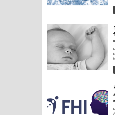
R
N
N
i
R
N
A