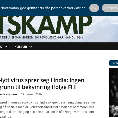
NORDISK RADIO
PEERTUBE
rihetskamp godkjenner du vår personvernerklæring.
Ok
Personv
ON
KULTUR
DA
Nytt virus sprer seg i India: Ingen
grunn til bekymring ifølge FHI
edaksjonen
-
27. januar 2026
predningen av et nytt virus i India skaper bekymring blant reisende
g på sosiale medier. Folkehelseinstituttet hevder at nordmenn ikke
renger å uroe seg og risikoen for at smitte når Norge vurderes som
vært lav.