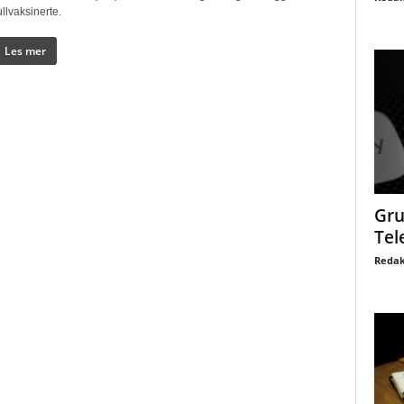
ullvaksinerte.
Les mer
Gru
Tel
Redak