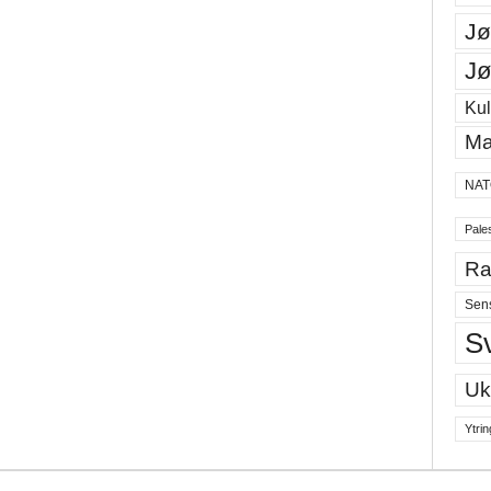
Jø
Jø
Kul
Ma
NAT
Pales
Ra
Sen
S
Uk
Ytrin