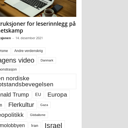
truksjoner for leserinnlegg på
hetskamp
sjonen
-
14. desember 2021
visme
Andre verdenskrig
gens video
Danmark
onstrasjon
n nordiske
tstandsbevegelsen
Europa
nald Trump
EU
Flerkultur
m
Gaza
opolitikk
Globalisme
Israel
molobbyen
Iran