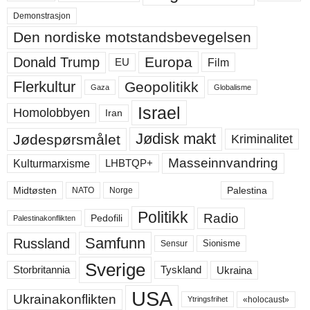
Demonstrasjon
Den nordiske motstandsbevegelsen
Europa
Donald Trump
Film
EU
Flerkultur
Geopolitikk
Gaza
Globalisme
Israel
Homolobbyen
Iran
Jødisk makt
Jødespørsmålet
Kriminalitet
Masseinnvandring
LHBTQP+
Kulturmarxisme
Midtøsten
Palestina
NATO
Norge
Politikk
Radio
Pedofili
Palestinakonflikten
Samfunn
Russland
Sensur
Sionisme
Sverige
Ukraina
Storbritannia
Tyskland
USA
Ukrainakonflikten
«holocaust»
Ytringsfrihet