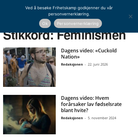
Ved å besøke Frihetskamp godkjenner du vår
personvernerklæring.
Ok
Personvernerklæring
Hjem
Stikkord
Feminismen
Stikkord: Feminismen
Dagens video: «Cuckold
Nation»
Redaksjonen
-
22. juni 2026
Dagens video: Hvem
forårsaker lav fødselsrate
blant hvite?
Redaksjonen
-
5. november 2024