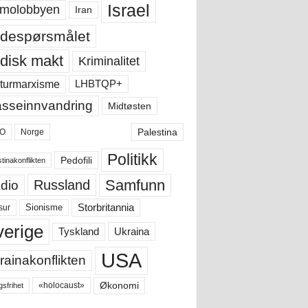
Israel
molobbyen
Iran
despørsmålet
disk makt
Kriminalitet
LHBTQP+
turmarxisme
sseinnvandring
Midtøsten
Palestina
O
Norge
Politikk
Pedofili
tinakonflikten
Samfunn
Russland
dio
Storbritannia
sur
Sionisme
verige
Ukraina
Tyskland
USA
rainakonflikten
Økonomi
«holocaust»
gsfrihet