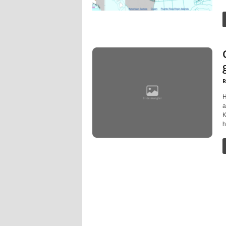
R
H
a
K
h