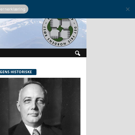
ernerklæring
GENS HISTORISKE