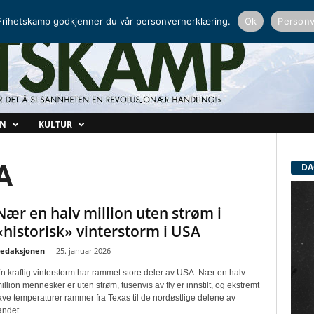
NORDISK RADIO
PEERTUBE
rihetskamp godkjenner du vår personvernerklæring.
Ok
Personv
ON
KULTUR
A
DA
Nær en halv million uten strøm i
«historisk» vinterstorm i USA
edaksjonen
-
25. januar 2026
n kraftig vinterstorm har rammet store deler av USA. Nær en halv
illion mennesker er uten strøm, tusenvis av fly er innstilt, og ekstremt
ave temperaturer rammer fra Texas til de nordøstlige delene av
andet.