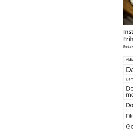
Ins
Fri
Redak
Akti
Da
Dem
De
mo
Do
Fil
Ge