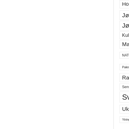
Ho
Jø
Jø
Kul
Ma
NAT
Pales
Ra
Sen
S
Uk
Ytrin