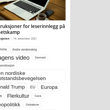
truksjoner for leserinnlegg på
hetskamp
sjonen
-
14. desember 2021
visme
Andre verdenskrig
gens video
Danmark
onstrasjon
n nordiske
tstandsbevegelsen
Europa
nald Trump
EU
Flerkultur
m
Gaza
opolitikk
Globalisme