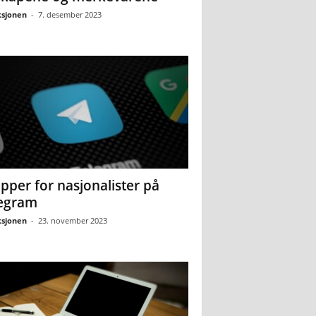
sjonen
-
7. desember 2023
pper for nasjonalister på
egram
sjonen
-
23. november 2023