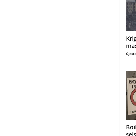
Krig
mas
Gjest
Boi
sel