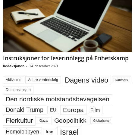
Instruksjoner for leserinnlegg på Frihetskamp
Redaksjonen
-
14. desember 2021
Dagens video
Aktivisme
Andre verdenskrig
Danmark
Demonstrasjon
Den nordiske motstandsbevegelsen
Europa
Donald Trump
Film
EU
Flerkultur
Geopolitikk
Gaza
Globalisme
Israel
Homolobbyen
Iran