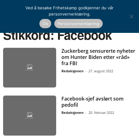
Ved å besøke Frihetskamp godkjenner du vår
personvernerklæring.
Ok
Personvernerklæring
Hjem
Stikkord
Facebook
Stikkord: Facebook
Zuckerberg sensurerte nyheter
om Hunter Biden etter «råd»
fra FBI
Redaksjonen
-
27. august 2022
Facebook-sjef avslørt som
pedofil
Redaksjonen
-
20. februar 2022