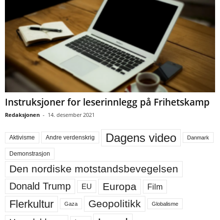
Instruksjoner for leserinnlegg på Frihetskamp
Redaksjonen
-
14. desember 2021
Dagens video
Aktivisme
Andre verdenskrig
Danmark
Demonstrasjon
Den nordiske motstandsbevegelsen
Europa
Donald Trump
Film
EU
Flerkultur
Geopolitikk
Gaza
Globalisme