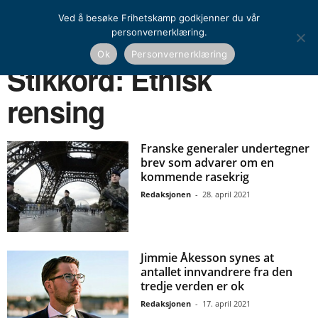
Ved å besøke Frihetskamp godkjenner du vår
personvernerklæring.
Ok
Personvernerklæring
Hjem
Stikkord
Etnisk rensing
Stikkord: Etnisk
rensing
Franske generaler undertegner
brev som advarer om en
kommende rasekrig
Redaksjonen
-
28. april 2021
Jimmie Åkesson synes at
antallet innvandrere fra den
tredje verden er ok
Redaksjonen
-
17. april 2021