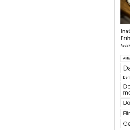
Ins
Fri
Redak
Akti
Da
Dem
De
mo
Do
Fil
Ge