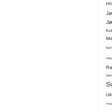
Ho
Jø
Jø
Kul
Ma
NAT
Pales
Ra
Sen
S
Uk
Ytrin