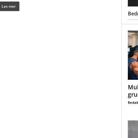
Les mer
Bed
Mul
gru
Redak