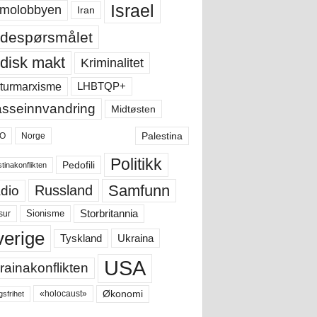
Israel
molobbyen
Iran
despørsmålet
disk makt
Kriminalitet
LHBTQP+
turmarxisme
sseinnvandring
Midtøsten
Palestina
O
Norge
Politikk
Pedofili
tinakonflikten
Samfunn
Russland
dio
Storbritannia
sur
Sionisme
verige
Ukraina
Tyskland
USA
rainakonflikten
Økonomi
«holocaust»
gsfrihet