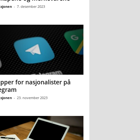
sjonen
-
7. desember 2023
pper for nasjonalister på
egram
sjonen
-
23. november 2023