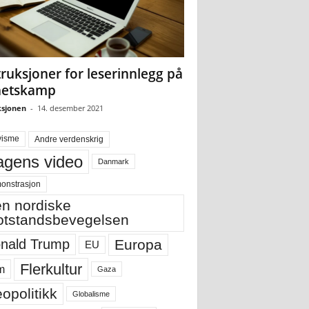
truksjoner for leserinnlegg på
hetskamp
sjonen
-
14. desember 2021
visme
Andre verdenskrig
gens video
Danmark
onstrasjon
n nordiske
tstandsbevegelsen
Europa
nald Trump
EU
Flerkultur
m
Gaza
opolitikk
Globalisme