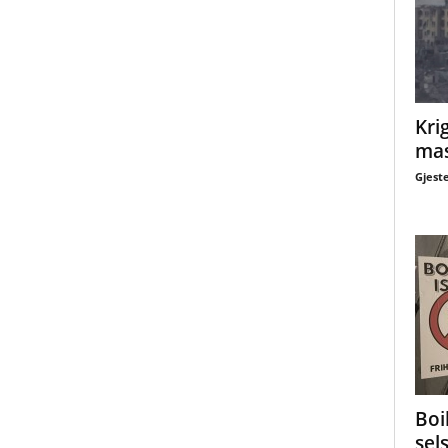
Krig
mas
Gjest
Boi
sel