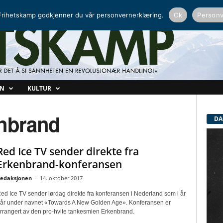
NORDISK RADIO
PEERTUBE
rihetskamp godkjenner du vår personvernerklæring.
Ok
Personv
ON
KULTUR
enbrand
DA
Red Ice TV sender direkte fra
Erkenbrand-konferansen
edaksjonen
-
14. oktober 2017
ed Ice TV sender lørdag direkte fra konferansen i Nederland som i år
år under navnet «Towards A New Golden Age». Konferansen er
rrangert av den pro-hvite tankesmien Erkenbrand.