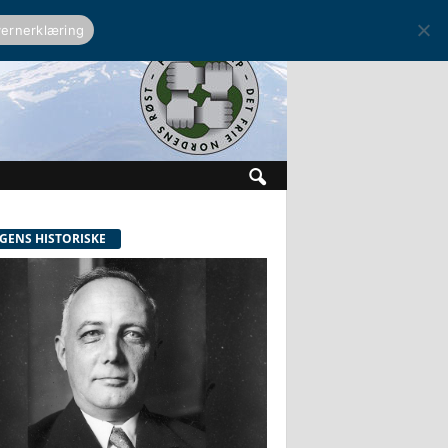
ernerklæring
GENS HISTORISKE