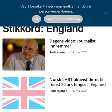
Ved å besøke Frihetskamp godkjenner du vår
personvernerklæring.
Ok
Personvernerklæring
Hjem
Stikkord
England
Stikkord: England
Dagens video: Journalist
innrømmer
Redaksjonen
-
12. mai 2024
Norsk LHBT-aktivist dømt til
minst 22 års fengsel i England
Redaksjonen
-
11. mai 2024