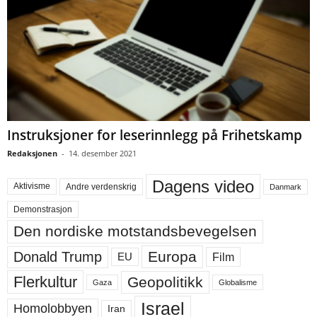
Instruksjoner for leserinnlegg på Frihetskamp
Redaksjonen
-
14. desember 2021
Dagens video
Aktivisme
Andre verdenskrig
Danmark
Demonstrasjon
Den nordiske motstandsbevegelsen
Europa
Donald Trump
Film
EU
Flerkultur
Geopolitikk
Gaza
Globalisme
Israel
Homolobbyen
Iran