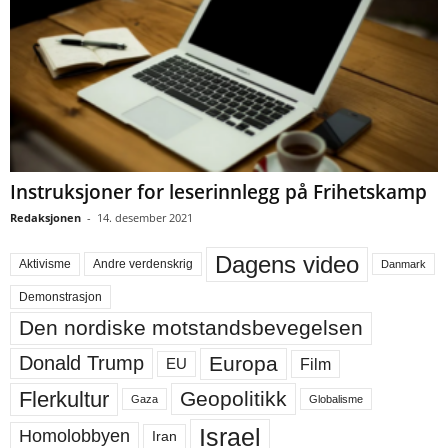
Instruksjoner for leserinnlegg på Frihetskamp
Redaksjonen
-
14. desember 2021
Dagens video
Aktivisme
Andre verdenskrig
Danmark
Demonstrasjon
Den nordiske motstandsbevegelsen
Europa
Donald Trump
Film
EU
Flerkultur
Geopolitikk
Gaza
Globalisme
Israel
Homolobbyen
Iran