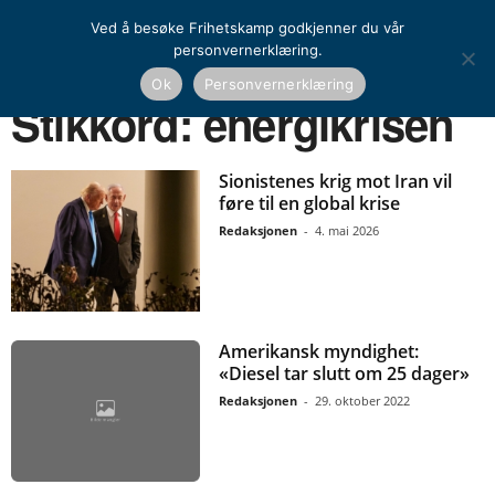
Ved å besøke Frihetskamp godkjenner du vår
personvernerklæring.
Ok
Personvernerklæring
Hjem
Stikkord
Energikrisen
Stikkord: energikrisen
Sionistenes krig mot Iran vil
føre til en global krise
Redaksjonen
-
4. mai 2026
Amerikansk myndighet:
«Diesel tar slutt om 25 dager»
Redaksjonen
-
29. oktober 2022