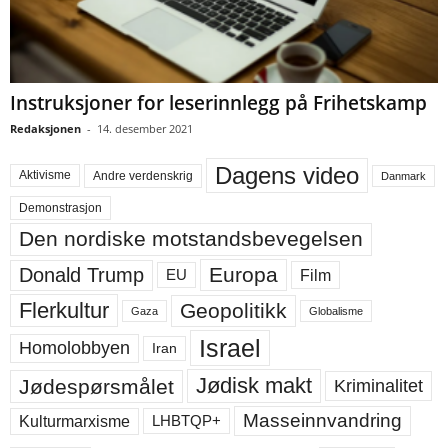
Instruksjoner for leserinnlegg på Frihetskamp
Redaksjonen
-
14. desember 2021
Dagens video
Aktivisme
Andre verdenskrig
Danmark
Demonstrasjon
Den nordiske motstandsbevegelsen
Europa
Donald Trump
Film
EU
Flerkultur
Geopolitikk
Gaza
Globalisme
Israel
Homolobbyen
Iran
Jødisk makt
Jødespørsmålet
Kriminalitet
Masseinnvandring
LHBTQP+
Kulturmarxisme