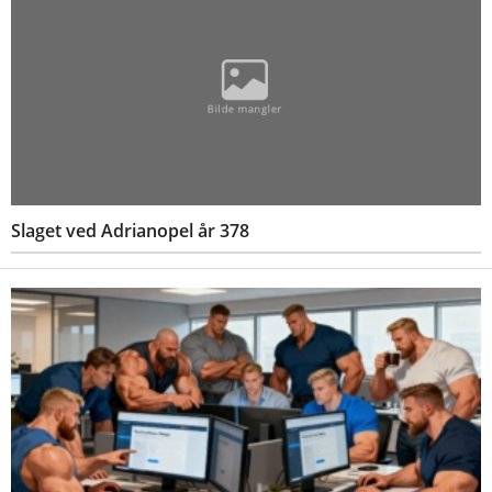
Slaget ved Adrianopel år 378