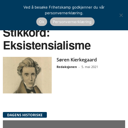
Ved å besøke Frihetskamp godkjenner du vår
personvernerklæring.
Ok
Personvernerklæring
Hjem
Stikkord
Eksistensialisme
Stikkord:
Eksistensialisme
Søren Kierkegaard
Redaksjonen
-
5. mai 2021
DAGENS HISTORISKE