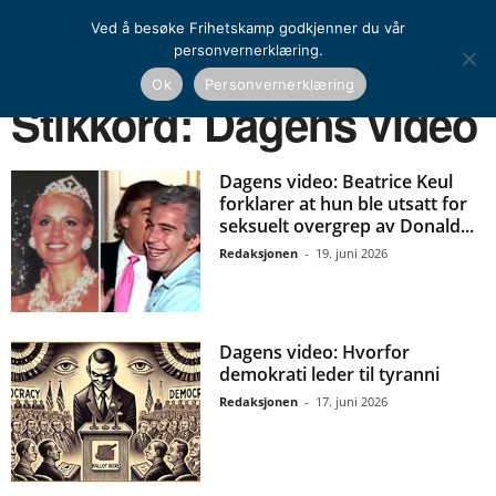
Ved å besøke Frihetskamp godkjenner du vår
personvernerklæring.
Ok
Personvernerklæring
Hjem
Stikkord
Dagens video
Stikkord: Dagens video
Dagens video: Beatrice Keul
forklarer at hun ble utsatt for
seksuelt overgrep av Donald...
Redaksjonen
-
19. juni 2026
Dagens video: Hvorfor
demokrati leder til tyranni
Redaksjonen
-
17. juni 2026