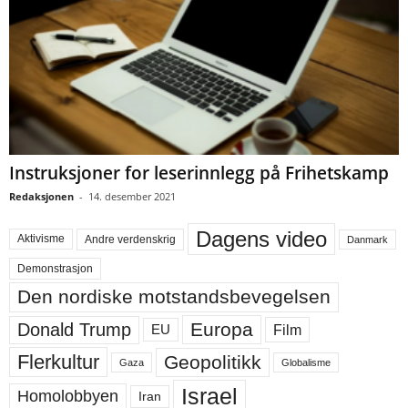
Instruksjoner for leserinnlegg på Frihetskamp
Redaksjonen
-
14. desember 2021
Dagens video
Aktivisme
Andre verdenskrig
Danmark
Demonstrasjon
Den nordiske motstandsbevegelsen
Europa
Donald Trump
Film
EU
Flerkultur
Geopolitikk
Gaza
Globalisme
Israel
Homolobbyen
Iran