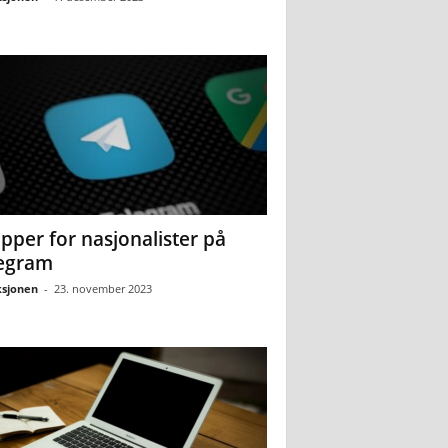
pper for nasjonalister på
egram
sjonen
-
23. november 2023