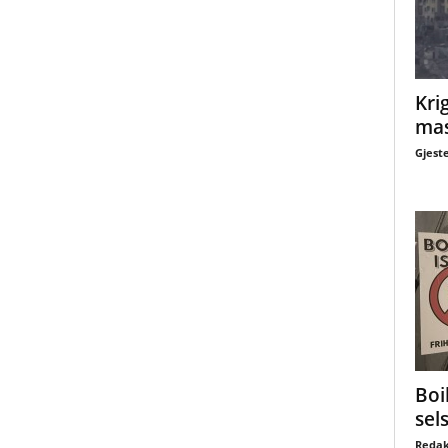
Krig
mas
Gjest
Boi
sel
Redak