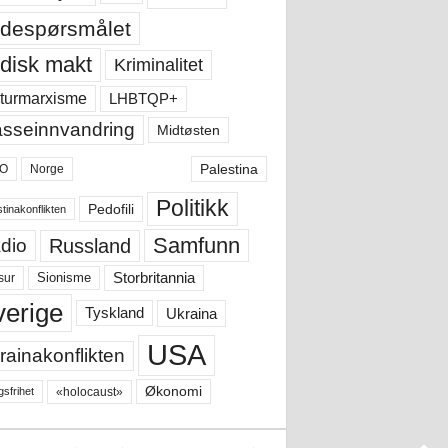
despørsmålet
disk makt
Kriminalitet
LHBTQP+
turmarxisme
sseinnvandring
Midtøsten
Palestina
O
Norge
Politikk
Pedofili
tinakonflikten
Samfunn
Russland
dio
Storbritannia
sur
Sionisme
verige
Ukraina
Tyskland
USA
rainakonflikten
Økonomi
«holocaust»
gsfrihet