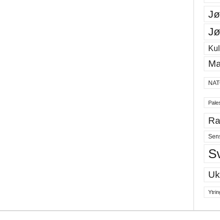
Jø
Jø
Kul
Ma
NAT
Pales
Ra
Sen
S
Uk
Ytrin