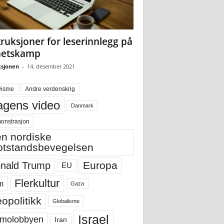
truksjoner for leserinnlegg på
hetskamp
sjonen
-
14. desember 2021
visme
Andre verdenskrig
gens video
Danmark
onstrasjon
n nordiske
tstandsbevegelsen
Europa
nald Trump
EU
Flerkultur
m
Gaza
opolitikk
Globalisme
Israel
molobbyen
Iran