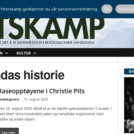
NORDISK RADIO
PEERTUBE
rihetskamp godkjenner du vår personvernerklæring.
Ok
Personv
ON
KULTUR
das historie
DA
Raseopptøyene i Christie Pits
edaksjonen
-
16. august 2020
en 16. august 1933 utbrøt et av de største gateopptøyene i Canada. I
eks timer sloss hundretalls jøder og canadiske ungdommer med
alltre og andre våpen.
Les mer