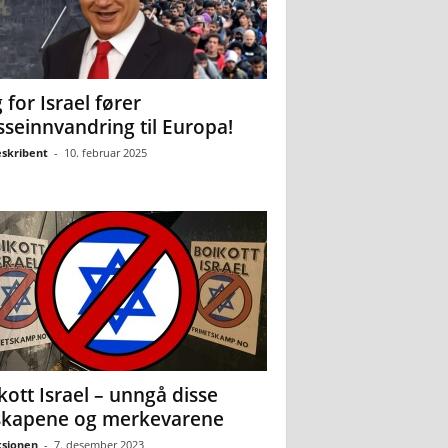
 for Israel fører
seinnvandring til Europa!
eskribent
-
10. februar 2025
kott Israel – unngå disse
skapene og merkevarene
sjonen
-
7. desember 2023