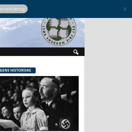
ernerklæring
GENS HISTORISKE