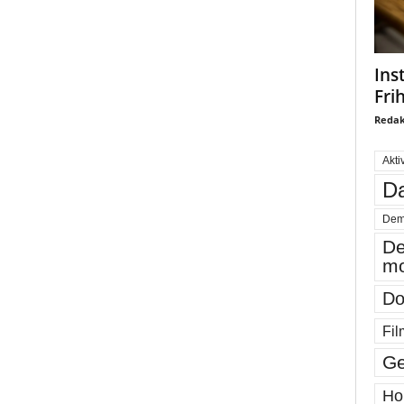
Ins
Fri
Redak
Akti
Da
Dem
De
mo
Do
Fil
Ge
Ho