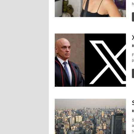
h
R
F
p
R
S
a
s