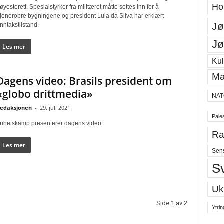
Ho
øyesterett. Spesialstyrker fra militæret måtte settes inn for å
jenerobre bygningene og president Lula da Silva har erklært
Jø
nntakstilstand.
Jø
Les mer
Kul
Ma
Dagens video: Brasils president om
«globo drittmedia»
NAT
edaksjonen
-
29. juli 2021
Pales
rihetskamp presenterer dagens video.
Ra
Les mer
Sen
S
Uk
Side 1 av 2
Ytrin