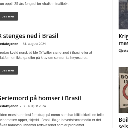
un opptil 25 års fengsel for «hatkriminalitet».
Les mer
X stenges ned i Brasil
Krig
mas
edaksjonen
-
31. august 2024
Gjest
redag kveld norsk tid ble X/Twitter stengt ned i Brasil etter at
lattformen ikke ga etter på krav om sensur fra høyesterett.
Les mer
Seriemord på homser i Brasil
edaksjonen
-
30. august 2024
iden mars har minst fem drap på menn som har blitt lokket i en felle
Boi
v homosex-apper, skjedd i Brasil. Ifølge hovedstrømsmedia er det
sel
åkalt homofobi innenfor rettsvesenet som er problemet.