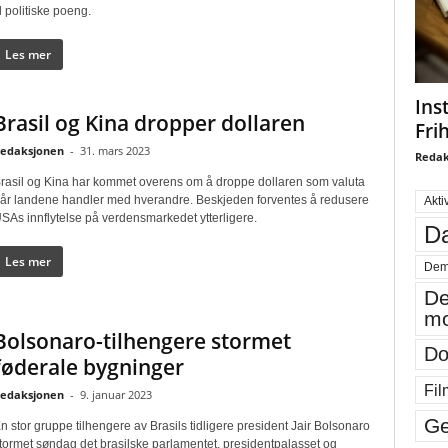
il politiske poeng.
Les mer
Ins
Brasil og Kina dropper dollaren
Fri
edaksjonen
-
31. mars 2023
Redak
rasil og Kina har kommet overens om å droppe dollaren som valuta
år landene handler med hverandre. Beskjeden forventes å redusere
Akti
SAs innflytelse på verdensmarkedet ytterligere.
Da
Les mer
Dem
De
mo
Bolsonaro-tilhengere stormet
Do
føderale bygninger
Fil
edaksjonen
-
9. januar 2023
Ge
n stor gruppe tilhengere av Brasils tidligere president Jair Bolsonaro
tormet søndag det brasilske parlamentet, presidentpalasset og