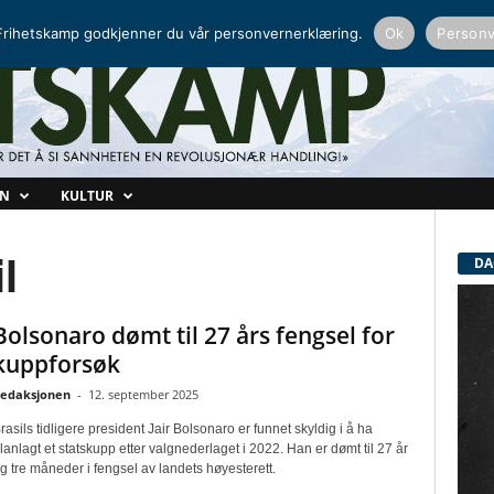
NORDISK RADIO
PEERTUBE
rihetskamp godkjenner du vår personvernerklæring.
Ok
Personv
ON
KULTUR
l
DA
Bolsonaro dømt til 27 års fengsel for
kuppforsøk
edaksjonen
-
12. september 2025
rasils tidligere president Jair Bolsonaro er funnet skyldig i å ha
lanlagt et statskupp etter valgnederlaget i 2022. Han er dømt til 27 år
g tre måneder i fengsel av landets høyesterett.