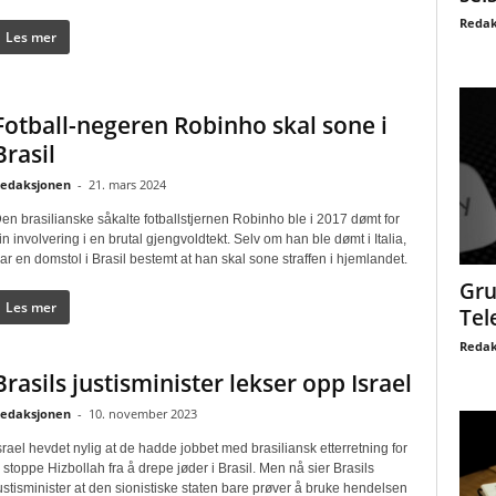
Redak
Les mer
Fotball-negeren Robinho skal sone i
Brasil
edaksjonen
-
21. mars 2024
en brasilianske såkalte fotballstjernen Robinho ble i 2017 dømt for
in involvering i en brutal gjengvoldtekt. Selv om han ble dømt i Italia,
ar en domstol i Brasil bestemt at han skal sone straffen i hjemlandet.
Gru
Les mer
Tel
Redak
Brasils justisminister lekser opp Israel
edaksjonen
-
10. november 2023
srael hevdet nylig at de hadde jobbet med brasiliansk etterretning for
 stoppe Hizbollah fra å drepe jøder i Brasil. Men nå sier Brasils
ustisminister at den sionistiske staten bare prøver å bruke hendelsen