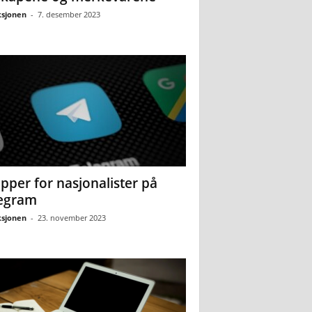
sjonen
-
7. desember 2023
pper for nasjonalister på
egram
sjonen
-
23. november 2023