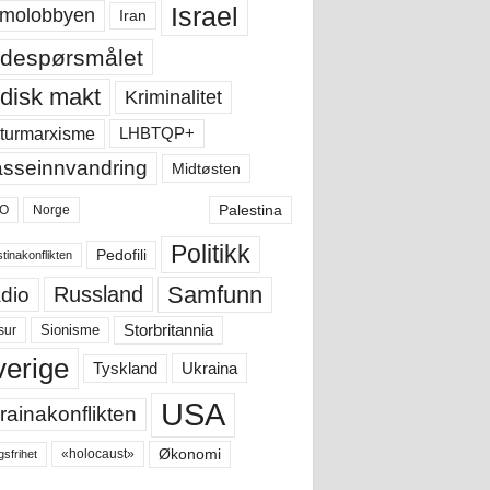
Israel
molobbyen
Iran
despørsmålet
disk makt
Kriminalitet
LHBTQP+
turmarxisme
sseinnvandring
Midtøsten
Palestina
O
Norge
Politikk
Pedofili
tinakonflikten
Samfunn
Russland
dio
Storbritannia
sur
Sionisme
verige
Ukraina
Tyskland
USA
rainakonflikten
Økonomi
«holocaust»
gsfrihet