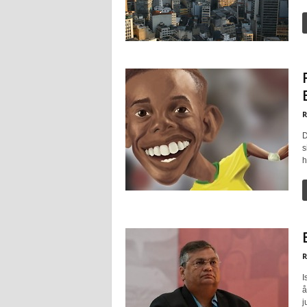
R
D
s
h
R
I
å
j