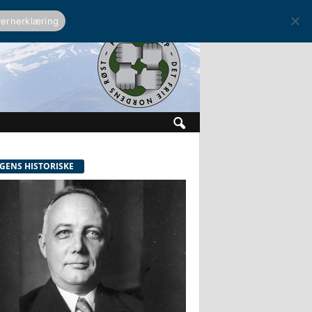
ernerklæring
GENS HISTORISKE