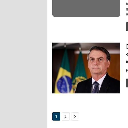
h
g
u
R
F
1
2