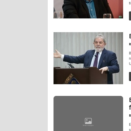
t
R
B
n
U
R
E
s