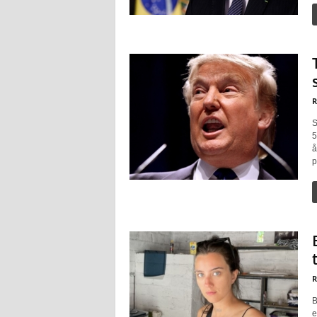
R
S
5
å
p
R
B
e