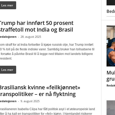
Les mer
Bed
Trump har innført 50 prosent
straffetoll mot India og Brasil
edaksjonen
-
28. august 2025
om straff for at India fortsetter å kjøpe russisk olje, har Trump innført
0 % toll på de fleste indiske varer. Samtidig bruker han tollsatsene til
 forsøke å påvirke Brasil til å legge ned tiltalen mot landets tidligere
resident.
Les mer
Mul
gru
Redak
Brasiliansk kvinne «feilkjønnet»
transpolitiker – er nå flyktning
edaksjonen
-
9. august 2025
rasilianeren Isabella Cépa har fått politisk asyl i et østeuropeisk land
tter å ha kalt en transpolitiker for «feil» kjønn. I hjemlandet risikerer