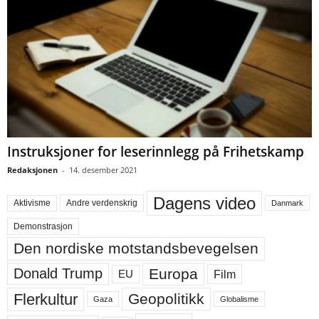
Instruksjoner for leserinnlegg på Frihetskamp
Redaksjonen
-
14. desember 2021
Dagens video
Aktivisme
Andre verdenskrig
Danmark
Demonstrasjon
Den nordiske motstandsbevegelsen
Europa
Donald Trump
Film
EU
Flerkultur
Geopolitikk
Gaza
Globalisme