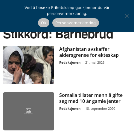
Ved å besøke Frihetskamp godkjenner du vår
personvernerklæring.
Ok
Personvernerklæring
Hjem
Stikkord
Barnebrud
Stikkord: Barnebrud
Afghanistan avskaffer
aldersgrense for ekteskap
Redaksjonen
-
21. mai 2026
Somalia tillater menn å gifte
seg med 10 år gamle jenter
Redaksjonen
-
18. september 2020