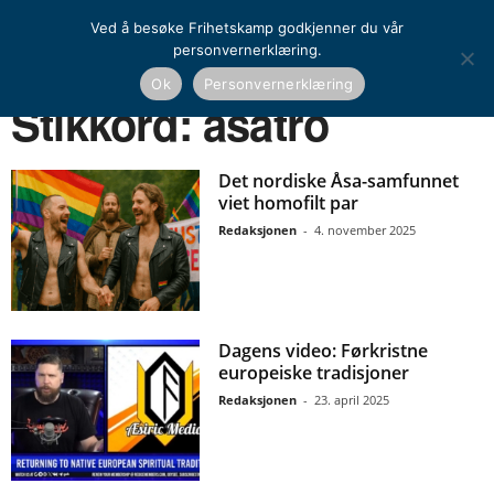
Ved å besøke Frihetskamp godkjenner du vår
personvernerklæring.
Ok
Personvernerklæring
Hjem
Stikkord
åsatro
Stikkord: åsatro
Det nordiske Åsa-samfunnet
viet homofilt par
Redaksjonen
-
4. november 2025
Dagens video: Førkristne
europeiske tradisjoner
Redaksjonen
-
23. april 2025