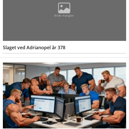
Slaget ved Adrianopel år 378