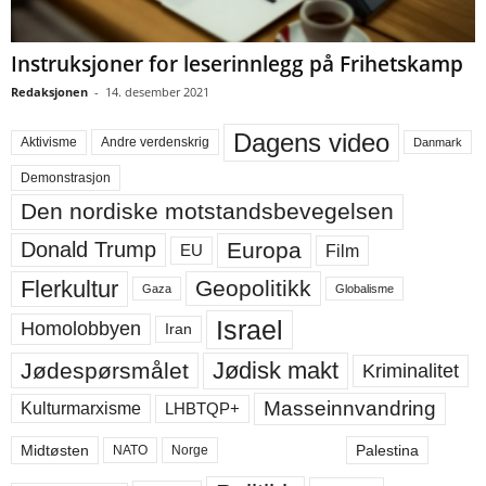
Instruksjoner for leserinnlegg på Frihetskamp
Redaksjonen
-
14. desember 2021
Dagens video
Aktivisme
Andre verdenskrig
Danmark
Demonstrasjon
Den nordiske motstandsbevegelsen
Europa
Donald Trump
Film
EU
Flerkultur
Geopolitikk
Gaza
Globalisme
Israel
Homolobbyen
Iran
Jødisk makt
Jødespørsmålet
Kriminalitet
Masseinnvandring
LHBTQP+
Kulturmarxisme
Midtøsten
Palestina
NATO
Norge