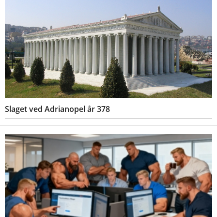
Slaget ved Adrianopel år 378