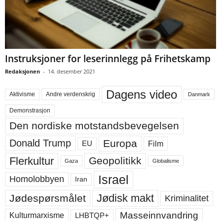
Instruksjoner for leserinnlegg på Frihetskamp
Redaksjonen
-
14. desember 2021
Dagens video
Aktivisme
Andre verdenskrig
Danmark
Demonstrasjon
Den nordiske motstandsbevegelsen
Europa
Donald Trump
Film
EU
Flerkultur
Geopolitikk
Gaza
Globalisme
Israel
Homolobbyen
Iran
Jødisk makt
Jødespørsmålet
Kriminalitet
Masseinnvandring
LHBTQP+
Kulturmarxisme