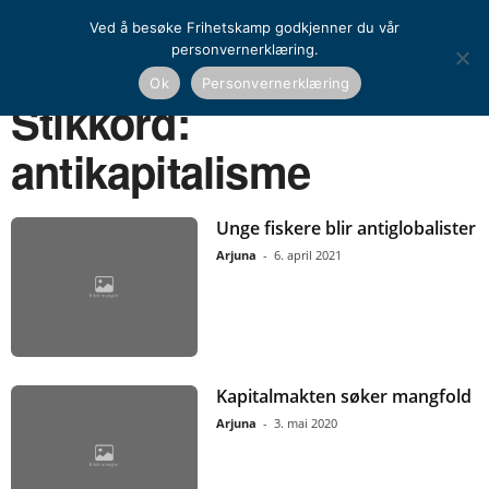
Ved å besøke Frihetskamp godkjenner du vår
personvernerklæring.
Ok
Personvernerklæring
Hjem
Stikkord
Antikapitalisme
Stikkord:
antikapitalisme
Unge fiskere blir antiglobalister
Arjuna
-
6. april 2021
Kapitalmakten søker mangfold
Arjuna
-
3. mai 2020