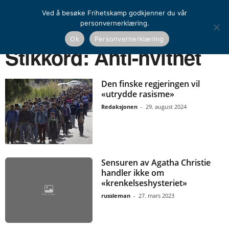
Ved å besøke Frihetskamp godkjenner du vår
personvernerklæring.
Ok
Personvernerklæring
Hjem
Stikkord
Anti-hvithet
Stikkord: Anti-hvithet
Den finske regjeringen vil
«utrydde rasisme»
Redaksjonen
-
29. august 2024
Sensuren av Agatha Christie
handler ikke om
«krenkelseshysteriet»
russleman
-
27. mars 2023