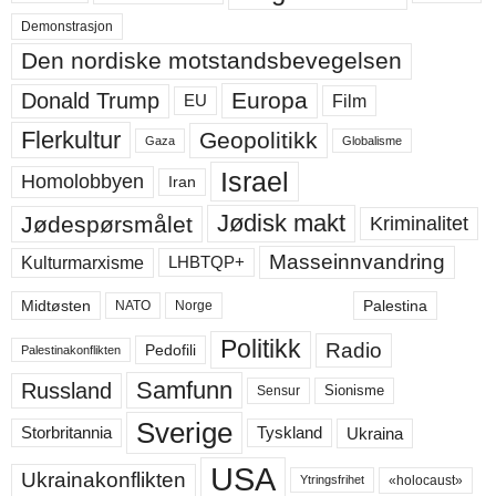
Demonstrasjon
Den nordiske motstandsbevegelsen
Europa
Donald Trump
Film
EU
Flerkultur
Geopolitikk
Gaza
Globalisme
Israel
Homolobbyen
Iran
Jødisk makt
Jødespørsmålet
Kriminalitet
Masseinnvandring
LHBTQP+
Kulturmarxisme
Midtøsten
Palestina
NATO
Norge
Politikk
Radio
Pedofili
Palestinakonflikten
Samfunn
Russland
Sensur
Sionisme
Sverige
Ukraina
Storbritannia
Tyskland
USA
Ukrainakonflikten
«holocaust»
Ytringsfrihet