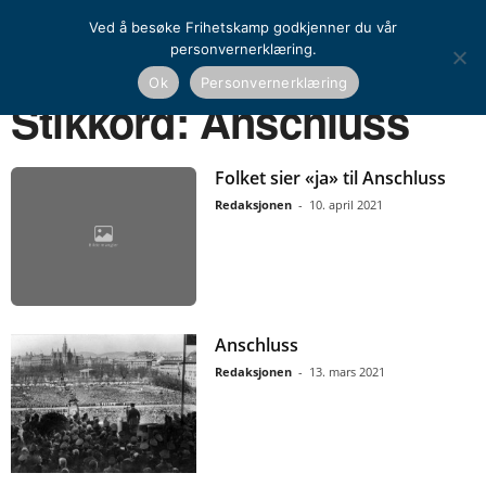
Ved å besøke Frihetskamp godkjenner du vår
personvernerklæring.
Ok
Personvernerklæring
Hjem
Stikkord
Anschluss
Stikkord: Anschluss
Folket sier «ja» til Anschluss
Redaksjonen
-
10. april 2021
Anschluss
Redaksjonen
-
13. mars 2021