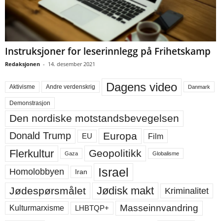
Instruksjoner for leserinnlegg på Frihetskamp
Redaksjonen
-
14. desember 2021
Dagens video
Aktivisme
Andre verdenskrig
Danmark
Demonstrasjon
Den nordiske motstandsbevegelsen
Europa
Donald Trump
Film
EU
Flerkultur
Geopolitikk
Gaza
Globalisme
Israel
Homolobbyen
Iran
Jødisk makt
Jødespørsmålet
Kriminalitet
Masseinnvandring
LHBTQP+
Kulturmarxisme