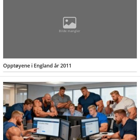
Opptøyene i England år 2011