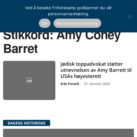
Ved å besøke Frihetskamp godkjenner du vår
personvernerklæring.
Ok
Personvernerklæring
Hjem
Stikkord
Amy Coney Barret
Stikkord: Amy Coney
Barret
Jødisk toppadvokat støtter
utnevnelsen av Amy Barrett til
USAs høyesterett
Erik Forsell
-
25. oktober 2020
DAGENS HISTORISKE