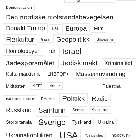
Demonstrasjon
Den nordiske motstandsbevegelsen
Europa
Donald Trump
Film
EU
Flerkultur
Geopolitikk
Gaza
Globalisme
Israel
Homolobbyen
Iran
Jødisk makt
Jødespørsmålet
Kriminalitet
Masseinnvandring
LHBTQP+
Kulturmarxisme
Midtøsten
Palestina
NATO
Norge
Politikk
Radio
Pedofili
Palestinakonflikten
Samfunn
Russland
Sensur
Sionisme
Sverige
Ukraina
Storbritannia
Tyskland
USA
Ukrainakonflikten
«holocaust»
Ytringsfrihet