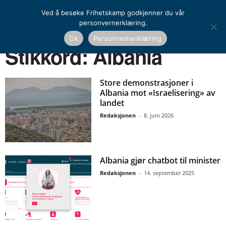
Ved å besøke Frihetskamp godkjenner du vår
personvernerklæring.
Ok
Personvernerklæring
Hjem
Stikkord
Albania
Stikkord: Albania
Store demonstrasjoner i
Albania mot «Israelisering» av
landet
Redaksjonen
-
8. juni 2026
Albania gjør chatbot til minister
Redaksjonen
-
14. september 2025