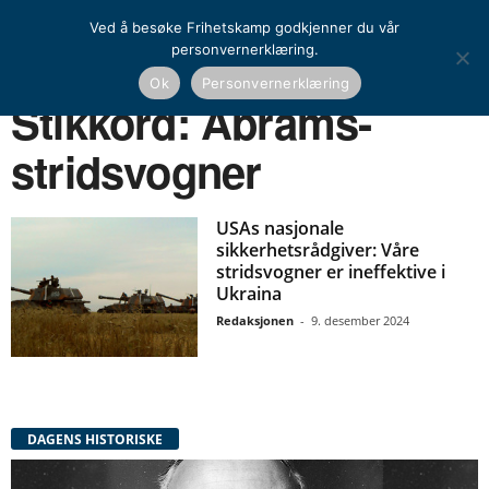
Ved å besøke Frihetskamp godkjenner du vår
personvernerklæring.
Ok
Personvernerklæring
Hjem
Stikkord
Abrams-stridsvogner
Stikkord: Abrams-
stridsvogner
USAs nasjonale
sikkerhetsrådgiver: Våre
stridsvogner er ineffektive i
Ukraina
Redaksjonen
-
9. desember 2024
DAGENS HISTORISKE