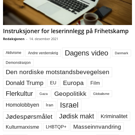
Instruksjoner for leserinnlegg på Frihetskamp
Redaksjonen
-
14. desember 2021
Dagens video
Aktivisme
Andre verdenskrig
Danmark
Demonstrasjon
Den nordiske motstandsbevegelsen
Europa
Donald Trump
Film
EU
Flerkultur
Geopolitikk
Gaza
Globalisme
Israel
Homolobbyen
Iran
Jødisk makt
Jødespørsmålet
Kriminalitet
Masseinnvandring
LHBTQP+
Kulturmarxisme