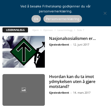
Ved å besøke Frihetskamp godkjenner du vår
personvernerklæring.
Ok
Personvernerklæring
KOMMENTAR
KRONIKK
LESERINNLEGG
VERDENSANSKUELSE
LESERINNLEGG
Hjem
Opinion
Leserinnlegg
Side 7
Nasjonalsosialismen er…
Gjesteskribent
-
12. juni 2017
Hvordan kan du ta imot
ydmykelsen uten å gjøre
motstand?
Gjesteskribent
-
14. mars 2017