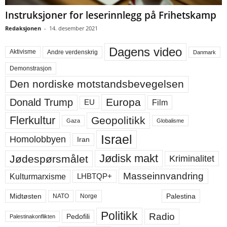
Instruksjoner for leserinnlegg på Frihetskamp
Redaksjonen
-
14. desember 2021
Dagens video
Aktivisme
Andre verdenskrig
Danmark
Demonstrasjon
Den nordiske motstandsbevegelsen
Europa
Donald Trump
Film
EU
Flerkultur
Geopolitikk
Gaza
Globalisme
Israel
Homolobbyen
Iran
Jødisk makt
Jødespørsmålet
Kriminalitet
Masseinnvandring
LHBTQP+
Kulturmarxisme
Midtøsten
Palestina
NATO
Norge
Politikk
Radio
Pedofili
Palestinakonflikten