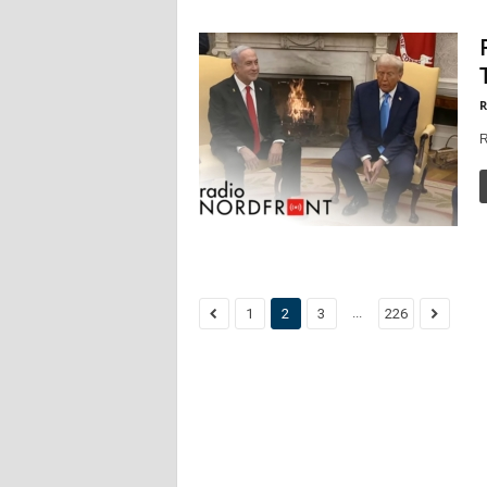
R
R
...
1
2
3
226