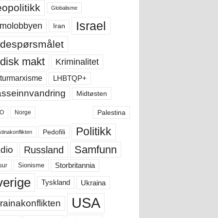
opolitikk
Globalisme
Israel
molobbyen
Iran
despørsmålet
disk makt
Kriminalitet
LHBTQP+
turmarxisme
sseinnvandring
Midtøsten
Palestina
O
Norge
Politikk
Pedofili
tinakonflikten
Samfunn
Russland
dio
Storbritannia
sur
Sionisme
verige
Ukraina
Tyskland
USA
rainakonflikten