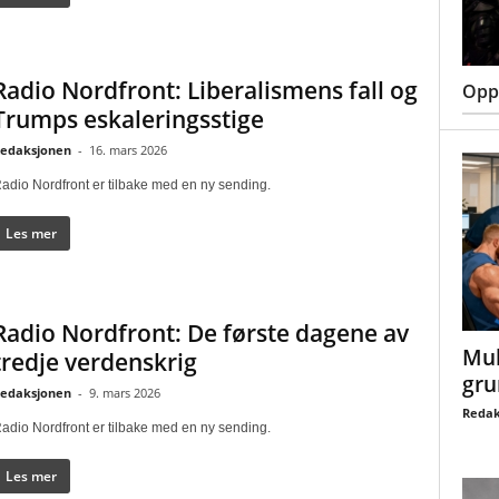
Radio Nordfront: Liberalismens fall og
Oppt
Trumps eskaleringsstige
edaksjonen
-
16. mars 2026
adio Nordfront er tilbake med en ny sending.
Les mer
Radio Nordfront: De første dagene av
Mul
tredje verdenskrig
gru
edaksjonen
-
9. mars 2026
Redak
adio Nordfront er tilbake med en ny sending.
Les mer