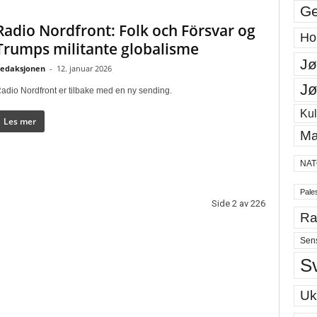
Ge
Radio Nordfront: Folk och Försvar og
Ho
Trumps militante globalisme
Jø
edaksjonen
-
12. januar 2026
Jø
adio Nordfront er tilbake med en ny sending.
Kul
Les mer
Ma
NAT
Pales
Side 2 av 226
Ra
Sen
S
Uk