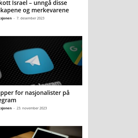
kott Israel – unngå disse
skapene og merkevarene
sjonen
-
7. desember 2023
pper for nasjonalister på
egram
sjonen
-
23. november 2023