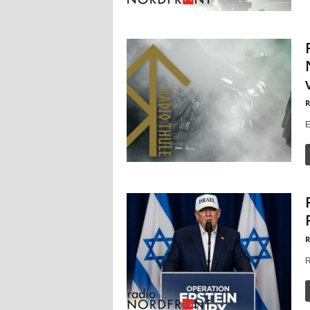
R
E
R
R