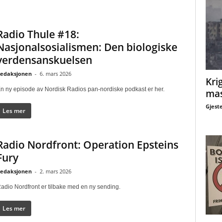
Radio Thule #18:
Nasjonalsosialismen: Den biologiske
verdensanskuelsen
edaksjonen
-
6. mars 2026
Krig
n ny episode av Nordisk Radios pan-nordiske podkast er her.
mas
Gjest
Les mer
Radio Nordfront: Operation Epsteins
Fury
edaksjonen
-
2. mars 2026
adio Nordfront er tilbake med en ny sending.
Les mer