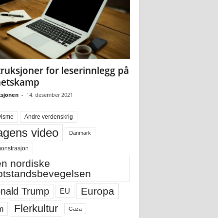
truksjoner for leserinnlegg på
hetskamp
sjonen
-
14. desember 2021
visme
Andre verdenskrig
gens video
Danmark
onstrasjon
n nordiske
tstandsbevegelsen
Europa
nald Trump
EU
Flerkultur
m
Gaza