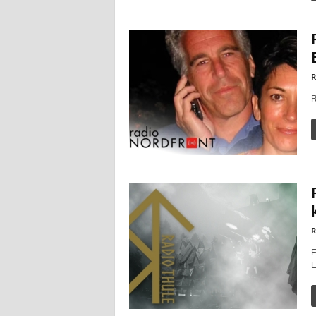
R
R
R
E
E