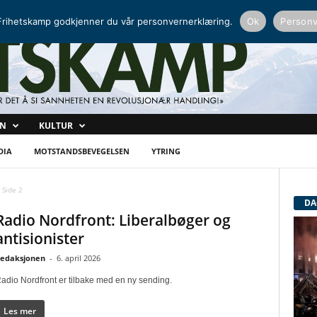
NORDISK RADIO
PEERTUBE
rihetskamp godkjenner du vår personvernerklæring.
Ok
Personv
ON
KULTUR
DIA
MOTSTANDSBEVEGELSEN
YTRING
Side 2
DA
Radio Nordfront: Liberalbøger og
antisionister
edaksjonen
-
6. april 2026
adio Nordfront er tilbake med en ny sending.
Les mer