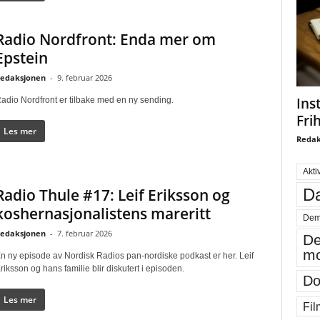
Radio Nordfront: Enda mer om
Epstein
edaksjonen
-
9. februar 2026
Ins
adio Nordfront er tilbake med en ny sending.
Fri
Les mer
Redak
Akti
Radio Thule #17: Leif Eriksson og
Da
koshernasjonalistens mareritt
Dem
edaksjonen
-
7. februar 2026
De
mo
n ny episode av Nordisk Radios pan-nordiske podkast er her. Leif
riksson og hans familie blir diskutert i episoden.
Do
Les mer
Fil