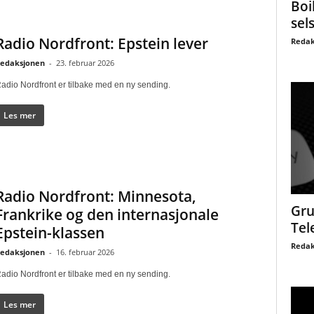
Boi
sel
Radio Nordfront: Epstein lever
Redak
edaksjonen
-
23. februar 2026
adio Nordfront er tilbake med en ny sending.
Les mer
Radio Nordfront: Minnesota,
Gru
Frankrike og den internasjonale
Tel
Epstein-klassen
Redak
edaksjonen
-
16. februar 2026
adio Nordfront er tilbake med en ny sending.
Les mer