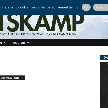
NORDISK RADIO
PEERTUBE
rihetskamp godkjenner du vår personvernerklæring.
Ok
Personv
ON
KULTUR
DA
KOMMENTARER