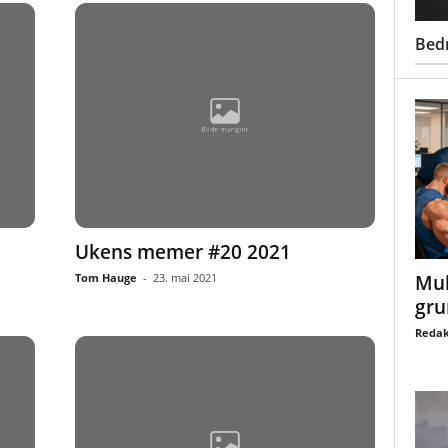
Bed
Ukens memer #20 2021
Mul
Tom Hauge
-
23. mai 2021
gru
Redak