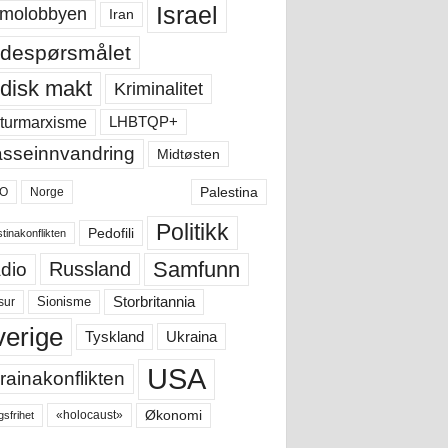
Israel
molobbyen
Iran
despørsmålet
disk makt
Kriminalitet
LHBTQP+
turmarxisme
sseinnvandring
Midtøsten
Palestina
O
Norge
Politikk
Pedofili
tinakonflikten
Samfunn
Russland
dio
Storbritannia
sur
Sionisme
verige
Ukraina
Tyskland
USA
rainakonflikten
Økonomi
«holocaust»
gsfrihet