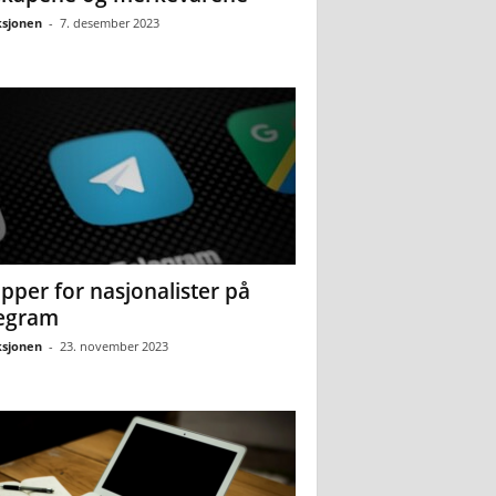
sjonen
-
7. desember 2023
pper for nasjonalister på
egram
sjonen
-
23. november 2023