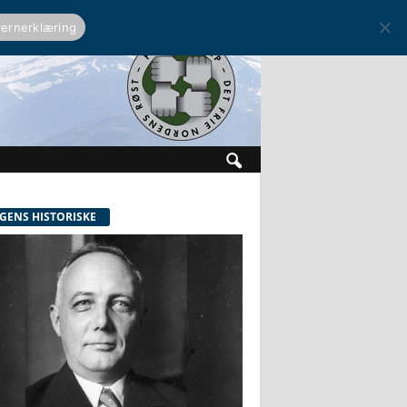
ernerklæring
GENS HISTORISKE