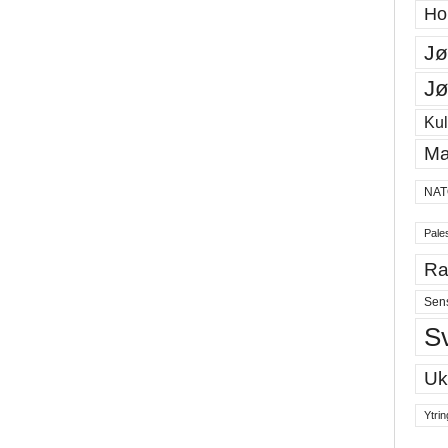
Ho
Jø
Jø
Kul
Ma
NAT
Pales
Ra
Sen
S
Uk
Ytrin