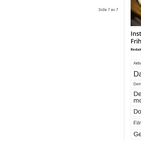
Side 7 av 7
Ins
Fri
Redak
Akti
Da
Dem
De
mo
Do
Fil
Ge