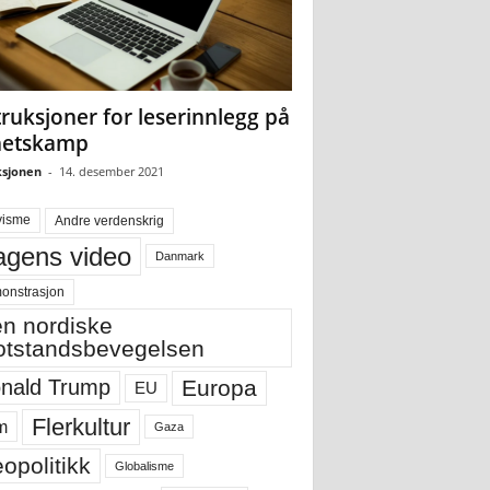
truksjoner for leserinnlegg på
hetskamp
sjonen
-
14. desember 2021
visme
Andre verdenskrig
gens video
Danmark
onstrasjon
n nordiske
tstandsbevegelsen
Europa
nald Trump
EU
Flerkultur
m
Gaza
opolitikk
Globalisme