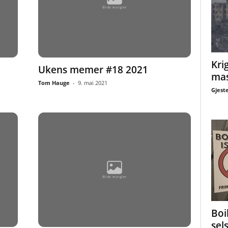
Krig
Ukens memer #18 2021
mas
Tom Hauge
-
9. mai 2021
Gjest
Boi
sel