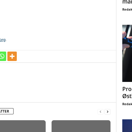
mar
Redak
org
.
Pro
Øst
Redak
ATTER