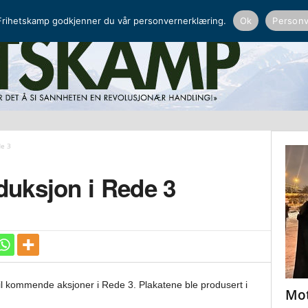
NORDISK RADIO
PEERTUBE
rihetskamp godkjenner du vår personvernerklæring.
Ok
Personv
e 3
uksjon i Rede 3
l kommende aksjoner i Rede 3. Plakatene ble produsert i
Mot