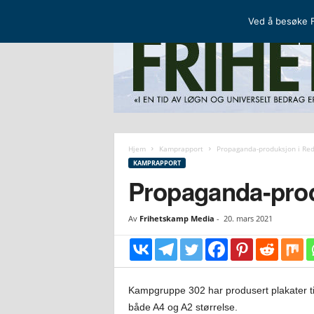
FRIHETSKAMP
DEN NORDISKE MOTSTANDSBEVEGELSEN
Ved å besøke F
F
r
i
Hjem
Kamprapport
Propaganda-produksjon i Red
h
KAMPRAPPORT
e
Propaganda-prod
t
s
Av
Frihetskamp Media
-
20. mars 2021
k
a
m
p
Kampgruppe 302 har produsert plakater ti
både A4 og A2 størrelse.