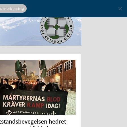
ernerklæring
standsbevegelsen hedret